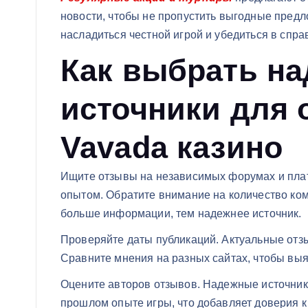
новости, чтобы не пропустить выгодные предл
насладиться честной игрой и убедиться в спр
Как выбрать н
источники для 
Vavada казино
Ищите отзывы на независимых форумах и плат
опытом. Обратите внимание на количество ко
больше информации, тем надежнее источник.
Проверяйте даты публикаций. Актуальные отзы
Сравните мнения на разных сайтах, чтобы выя
Оцените авторов отзывов. Надежные источни
прошлом опыте игры, что добавляет доверия к