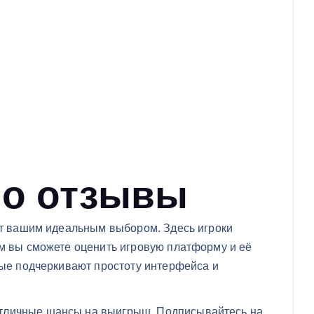
но отзывы
ет вашим идеальным выбором. Здесь игроки
м вы сможете оценить игровую платформу и её
рые подчеркивают простоту интерфейса и
тличные шансы на выигрыш. Подписывайтесь на