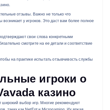
азино.
ательные отзывы. Важно не только что
 возникает у игроков. Это даст вам более полное
 подтверждают свои слова конкретными
бязательно смотрите на ее детали и соответствие
 чтобы на практике испытать отзывчивость службы
альные игроки о
Vavada казино
ет широкий выбор игр. Многие рекомендуют
в, таких как NetEnt и Microgaming. Их яркая