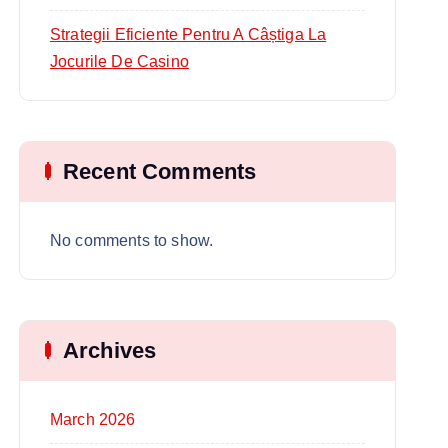
Strategii Eficiente Pentru A Câștiga La
Jocurile De Casino
Recent Comments
No comments to show.
Archives
March 2026