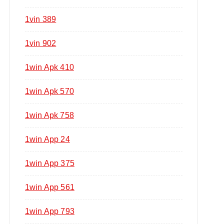
1vin 389
1vin 902
1win Apk 410
1win Apk 570
1win Apk 758
1win App 24
1win App 375
1win App 561
1win App 793