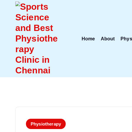
S
k
i
p
t
Home
About
Phys
o
c
o
n
t
e
n
t
Physiotherapy