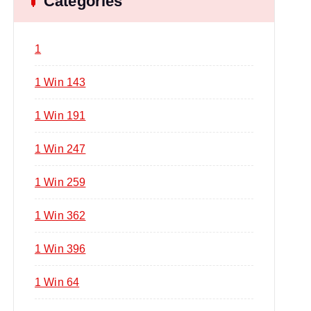
Categories
1
1 Win 143
1 Win 191
1 Win 247
1 Win 259
1 Win 362
1 Win 396
1 Win 64