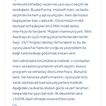
təntənəli istifadəçi rəyləri və uzun oyun seçimi ilə
təsdiqlənir. Bu platforma, müxtəlif mərc və hədis
seçimləri ilə həm yaşlı oyunçuları, həm də müasir
başlayanları bax: cəzb edir. Günümüzün mobil
təchizat istifadəçiləri ötrü 1Win mobil dostu
interfeysi ilə fərqlənir. Müştəri məmnuniyyəti, 1Win
Azərbaycan üçün mahiyyət prioritetlərdən biridir.
Sayt, 24/7 müştəri dəstəyi ilə fərqlənir ki, bu da
oyunçulara hər hansı bir sorğu və ya problem ilə
bağlı cəld sədəqə götürmək imkanı verir.
1win vahid daha üstünlüklərə malikdir, o cümlədən
mərc və kazino oyunlarının ətraflı seçimi, bonus
proqramı və istifadəçi dostu interfeysi. Bununla
belə, hər hansı bir platforma kimi, oyunçular ötrü
vacib ola biləcək bəzi xüsusiyyətlərə malikdir.
Aşağıdakı cədvəl bu klubun güclü və zəif tərəfləri
haqqında hər şeyi izah edir. İlk depozitlər üzrə
+500% daxil olmaqla səxavətli bonuslar.