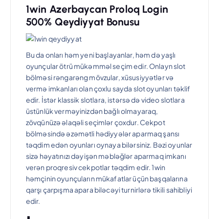
1win Azerbaycan Proloq Login
500% Qeydiyyat Bonusu
Bu da onları həm yeni başlayanlar, həm də yaşlı
oyunçular ötrü mükəmməl seçim edir. Onlayn slot
bölməsi rəngarəng mövzular, xüsusiyyətlər və
vermə imkanları olan çoxlu sayda slot oyunları təklif
edir. İstər klassik slotlara, istərsə də video slotlara
üstünlük verməyinizdən bağlı olmayaraq,
zövqünüzə əlaqəli seçimlər çoxdur. Cekpot
bölməsində əzəmətli hədiyyələr aparmaq şansı
təqdim edən oyunları oynaya bilərsiniz. Bəzi oyunlar
sizə həyatınızı dəyişən məbləğlər aparmaq imkanı
verən proqresiv cekpotlar təqdim edir. 1win
həmçinin oyunçuların mükafatlar üçün başqalarına
qarşı çarpışma apara biləcəyi turnirlərə tikili sahibliyi
edir.