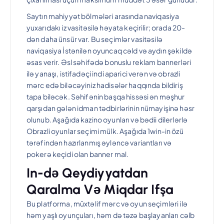
Saytın mahiyyət bölmələri arasında naviqasiya
yuxarıdakı iz vasitəsilə həyata keçirilir; orada 20-
dən daha ünsür var. Bu seçimlər vasitəsilə
naviqasiya İstənilən oyuncaq cəld və aydın şəkildə
əsas verir. Əsl səhifədə bonuslu reklam bannerləri
ilə yanaşı, istifadəçi indi aparici verən və obrazli
mərc edə biləcəyiniz hadisələr haqqında bildiriş
tapa biləcək. Səhifənin başqa hissəsi ən məşhur
qarşıdan gələn idman tədbirlərinin nümayişinə həsr
olunub. Aşağıda kazino oyunları və bədii dilerlərlə
Obrazli oyunlar seçimi mülk. Aşağıda 1win-in özü
tərəfindən hazırlanmış əyləncə variantları və
pokerə keçidi olan banner mal.
In-də Qeydiyyatdan
Qaralma Və Miqdar Ifşa
Bu platforma, müxtəlif mərc və oyun seçimləri ilə
həm yaşlı oyunçuları, həm də təzə başlayanları cəlb