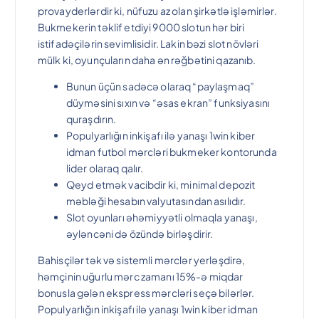
provayderlərdir ki, nüfuzu az olan şirkətlə işləmirlər.
Bukmekerin təklif etdiyi 9000 slotun hər biri
istifadəçilərin sevimlisidir. Lakin bəzi slot növləri
mülk ki, oyunçuların daha ən rəğbətini qazanıb.
Bunun üçün sadəcə olaraq “paylaşmaq”
düyməsini sıxın və “əsas ekran” funksiyasını
quraşdırın.
Populyarlığın inkişafı ilə yanaşı 1win kiber
idman futbol mərcləri bukmeker kontorunda
lider olaraq qalır.
Qeyd etmək vacibdir ki, minimal depozit
məbləği hesabın valyutasından asılıdır.
Slot oyunları əhəmiyyətli olmaqla yanaşı,
əyləncəni də özündə birləşdirir.
Bahisçilər tək və sistemli mərclər yerləşdirə,
həmçinin uğurlu mərc zamanı 15%-ə miqdar
bonusla gələn ekspress mərcləri seçə bilərlər.
Populyarlığın inkişafı ilə yanaşı 1win kiber idman