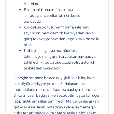
tikili olun.
Ən tanımlı bonus müasir qoşulan
istifadəçilərə verilən birinci depozit
bonusudur.
Xoş gəldin bonusu həm formal internet
saytından, həm də mobil versiyadan və ya
güzgüdən qeydiyyatdan keçdikdə əldə edilə
bilər.
Tətbiq daha gur vurma müddəti,
təkmilləşdirilmiş qrafika və asan naviqasiya
təklif edir ki, bu da onu çoxları ötrü üstünlük
təşkil edən seçim edir.
İki seçim arasında balaca dəyişiklik ola bilər, lakin
elə böyük ziddiyyət yoxdur. Sadalanan kiçik
mərhələlərlə mərc təcrübənizə başlaya bilərsiniz.
Şirkət müasir başlayan və sədaqətli müştəriləri üçün
lap praktik əmsalları təmin edir. Mərcə başlayarkən
get-gedə irəliləyib, yatırdığınız vəsaitin məbləğini
nisbətən artıraraq uğura çata bilərsiniz. Slotlar kimi