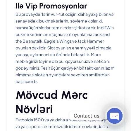
Ilə Vip Promosyonlar
Bu provayderlərin vur-tut öz işini daha yaxşı bilən və
sənayedəki bukmekerlərin, söyləmək olar ki,
hamısı üçün slotlar təmin edən şirkətlərdir. Indi 1Win
bukmekerinin ən məşhur slot oyunlarına Jack and
the Beanstalk, Eagle’s Wings və Jack Hammer
oyunları daxildir. Slot oyunları əhəmiyyətli olmaqla
yanaşı, əyləncəni də özündə birləşdirir. Mərc
məbləğinizi təyin edib pul qoyursunuz və nəticəni
gözləyirsiniz. Təsir üçün qətiyyən bir taktikanın lazım
olmaması slotları oyunçulara sevdirən amillərdən
başlıcasıdır.
Mövcud Mərc
Növləri
Contact us
Futbolda 1500 və ya daha ən ola bilər, Qael atışması
Open c
və ya su polosu kimi ekzotik idman növlərində 1-ə