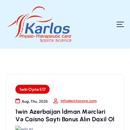
S
k
i
p
t
o
c
o
n
t
e
n
t
1win Oyna 517
info@pictocorp.com
Aug, Thu, 2025
1win Azerbaijan İdman Mərcləri
Və Caisno Saytı Bonus Alın Daxil Ol