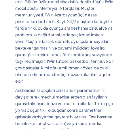
edir. Günümüzün mobil cihaz istifadəçiləri üçün 1Win
mobil dostu interfeysi ilə fərqlənir. Müştəri
məmnuniyyəti, 1Win Azərbaycan üçün əsas
prioritetlərdən biridir. Sayt, 24/7 müştəri dəstəyi ilə
fərqlənir ki, bu da oyunçulara hər hansı bir sual və ya
problem ilə bağlı dərhal sədəqə çixmaq imkanı
verir. Müştəri dəstək xidməti, oyunçuların saytdan
bəxtəvər qalmasını və davamlı müddətli loyallıq
qurmağını təmin eləmək ötrü təmtəraqlı səviyyədə
təşkil edilmişdir. 1Win futbol, basketbol, tennis və bir
çox başqaları kimi görkəmli idman növləri də daxil
olmaqla idman mərcləri üçün uzun imkanlar təqdim
edir.
Android istifadəçiləri cihazlarının parametrlərini
dəyişdirərək məchul mənbələrdən olan faylların
quraşdırılmasına icazə verməli ola bilərlər. Tətbiq işə
yıxmaq üçün tikili olduqdan sonra parametrləri
qabaqkı vəziyyətinə qaytara bilərsiniz. Ona basın və
bir kliklə (e-poçt vasitəsilə) və ya sosial media