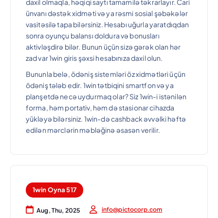
daxil olmaqla, həqiqi saytı tamamilə təkrarlayır. Cari
ünvanı dəstək xidməti və ya rəsmi sosial şəbəkələr
vasitəsilə tapa bilərsiniz. Hesabı uğurla yaratdıqdan
sonra oyunçu balansı doldura və bonusları
aktivləşdirə bilər. Bunun üçün sizə gərək olan hər
zad var 1win giris şəxsi hesabınıza daxil olun.
Bununla belə, ödəniş sistemləri öz xidmətləri üçün
ödəniş tələb edir. 1win tətbiqini smartfon və ya
planşetdə necə uydurmaq olar? Siz 1win-i istənilən
forma, həm portativ, həm də stasionar cihazda
yükləyə bilərsiniz. 1win-də cashback əvvəlki həftə
edilən mərclərin məbləğinə əsasən verilir.
1win Oyna 517
info@pictocorp.com
Aug, Thu, 2025