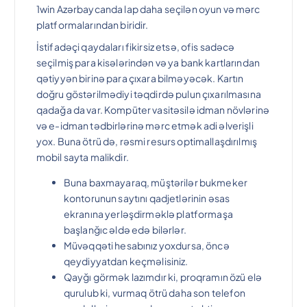
1win Azərbaycanda lap daha seçilən oyun və mərc
platformalarından biridir.
İstifadəçi qaydaları fikirsiz etsə, ofis sadəcə
seçilmiş para kisələrindən və ya bank kartlarından
qətiyyən birinə para çıxara bilməyəcək. Kartın
doğru göstərilmədiyi təqdirdə pulun çıxarılmasına
qadağa da var. Kompüter vasitəsilə idman növlərinə
və e-idman tədbirlərinə mərc etmək adi əlverişli
yox. Buna ötrü də, rəsmi resurs optimallaşdırılmış
mobil sayta malikdir.
Buna baxmayaraq, müştərilər bukmeker
kontorunun saytını qadjetlərinin əsas
ekranına yerləşdirməklə platformaşa
başlanğıc əldə edə bilərlər.
Müvəqqəti hesabınız yoxdursa, öncə
qeydiyyatdan keçməlisiniz.
Qayğı görmək lazımdır ki, proqramın özü elə
qurulub ki, vurmaq ötrü daha son telefon