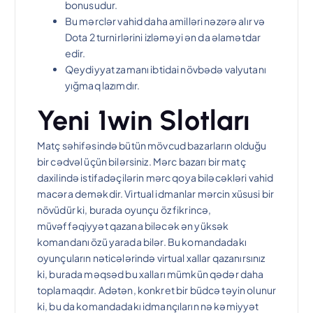
bonusudur.
Bu mərclər vahid daha amilləri nəzərə alır və
Dota 2 turnirlərini izləməyi ən da əlamətdar
edir.
Qeydiyyat zamanı ibtidai növbədə valyutanı
yığmaq lazımdır.
Yeni 1win Slotları
Matç səhifəsində bütün mövcud bazarların olduğu
bir cədvəl üçün bilərsiniz. Mərc bazarı bir matç
daxilində istifadəçilərin mərc qoya biləcəkləri vahid
macəra deməkdir. Virtual idmanlar mərcin xüsusi bir
növüdür ki, burada oyunçu öz fikrincə,
müvəffəqiyyət qazana biləcək ən yüksək
komandanı özü yarada bilər. Bu komandadakı
oyunçuların nəticələrində virtual xallar qazanırsınız
ki, burada məqsəd bu xalları mümkün qədər daha
toplamaqdır. Adətən, konkret bir büdcə təyin olunur
ki, bu da komandadakı idmançıların nə kəmiyyət