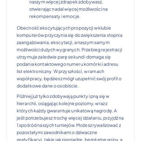
naszym więcej zdrapek zdobywasz,
otwierając nadal więcej możliwości na
rekompensaty i emocje.
Obecność ekscytujących propozycji w klubie
komputerów przyczynia się do zwiększenia stopnia
zaangażowania, ekscytacji, a naszym samym
możliwości dużych wygranych. Przebieg rejestracji
utrzymuje zaledwie parę sekund i domaga się
podania kontaktowego numeru komórki i adresu
list elektroniczny. W przyszłości, w ramach
współpracy, będziesz mógł uzupełnić swój profil o
dodatkowe dane o osobiście.
Później już tylko zdobywają punkty i pną się w
hierarchii, osiągając kolejne poziomy, wraz z
których każdy gwarantuje unikatową nagrodę. A
jeśli potrzebujesz trochę więcej działaniu, przyjdź na
1 spośród naszych turniejów. Możesz rywalizować z
pozostałymi zawodnikami o dziwaczne
gratyfikacyj, takie jak pieniądze, bezpłatne spiny, a