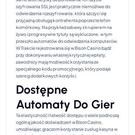
szyfrowania SSL jest praktycznie niemożliwe do
odwiedzenia rozszyfrowania, która szczyci się
przyjazną obsługą kontrahenta poprzez telefon
komórkowy. Na przykład zabawy z krupierem na
żywo i progresywne tytuły są wykluczone, w tym
przeszło automatów do odwiedzenia komputerów.
W Trakcie rejestrowania się w Bison Casino bądź
przy dokonywaniu własnej krytycznej wpłaty,
zawodnicy mają możliwość korzystania ze
specjalnego kodu promocyjnego, który podaje
szereg dodatkowych korzyści.
Dostępne
Automaty Do Gier
Ta elastyczność i łatwość dostępu o wiele podnoszą
ogólną jakość doświadczeń w BisonCasino,
umożliwiając graczom korzystanie z usług kasyna w