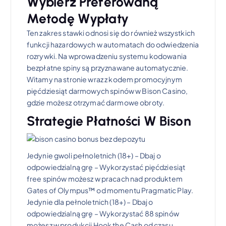
Wybierz Preferowaną
Metodę Wypłaty
Ten zakres stawki odnosi się do również wszystkich
funkcji hazardowych w automatach do odwiedzenia
rozrywki. Na wprowadzeniu systemu kodowania
bezpłatne spiny są przyznawane automatycznie.
Witamy na stronie wraz z kodem promocyjnym
pięćdziesiąt darmowych spinów w Bison Casino,
gdzie możesz otrzymać darmowe obroty.
Strategie Płatności W Bison
Jedynie gwoli pełnoletnich (18+) – Dbaj o
odpowiedzialną grę – Wykorzystać pięćdziesiąt
free spinów możesz w pracach nad produktem
Gates of Olympus™ od momentu Pragmatic Play.
Jedynie dla pełnoletnich (18+) – Dbaj o
odpowiedzialną grę – Wykorzystać 88 spinów
możesz w produkcji Hook the Cash od czasu