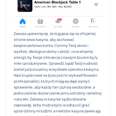
Zawsze upewniaj się, że logujesz się na oficjalnej
stronie www kasyna, aby zachować
bezpieczeństwo konta. Cenimy Twój okres i
wysiłek, dlatego zrobimy całość, co w własnej
energii, by Twoje interakcje z naszym biurem były
miłe i produktywne. Sprawdź, bądź Twój trudność
został już poruszony w wydziale operatora kasyna.
Nasi krupierowie na żywo jest to wykwalifikowani
profesjonaliści, których misją wydaje się być
sprawienie, aby każdy fan czuł się swobodnie, a
jednocześnie dostarczenie jemu odrobiny rzetelnej
rozrywki. Zabawy w kasynie są zbudowane
naprawdę, żeby można było w odrzucić grać
spośród innymi ludźmi, a niektóre kasyna zawierają