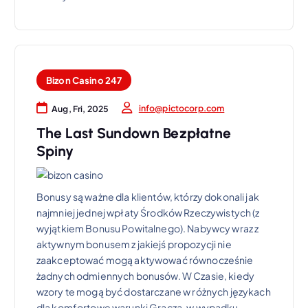
Bizon Casino 247
info@pictocorp.com
Aug, Fri, 2025
The Last Sundown Bezpłatne
Spiny
Bonusy są ważne dla klientów, którzy dokonali jak
najmniej jednej wpłaty Środków Rzeczywistych (z
wyjątkiem Bonusu Powitalnego). Nabywcy wraz z
aktywnym bonusem z jakiejś propozycji nie
zaakceptować mogą aktywować równocześnie
żadnych odmiennych bonusów. W Czasie, kiedy
wzory te mogą być dostarczane w różnych językach
dla komfortowe warunki Gracza, w wypadku