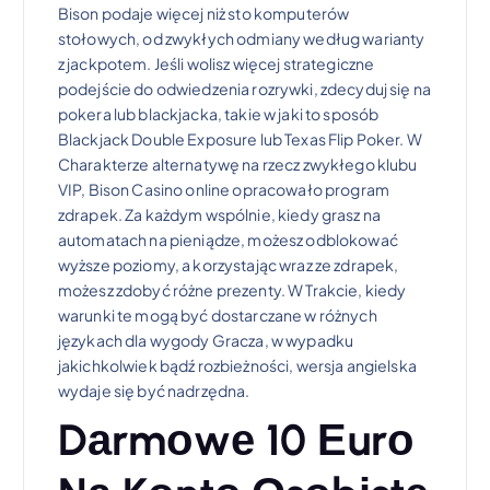
Bison podaje więcej niż sto komputerów
stołowych, od zwykłych odmiany według warianty
z jackpotem. Jeśli wolisz więcej strategiczne
podejście do odwiedzenia rozrywki, zdecyduj się na
pokera lub blackjacka, takie w jaki to sposób
Blackjack Double Exposure lub Texas Flip Poker. W
Charakterze alternatywę na rzecz zwykłego klubu
VIP, Bison Casino online opracowało program
zdrapek. Za każdym wspólnie, kiedy grasz na
automatach na pieniądze, możesz odblokować
wyższe poziomy, a korzystając wraz ze zdrapek,
możesz zdobyć różne prezenty. W Trakcie, kiedy
warunki te mogą być dostarczane w różnych
językach dla wygody Gracza, w wypadku
jakichkolwiek bądź rozbieżności, wersja angielska
wydaje się być nadrzędna.
Dаrmоwе 10 Еurо