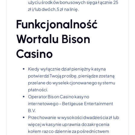
użyciu środków bonusowych sięga łącznie 25
zł i/lub dwóch,5 zł na linię.
Funkcjonalność
Wortalu Bison
Casino
Kiedy wyłącznie dział pieniężny kasyna
potwierdzi Twoją prośbę, pieniądze zostaną
przelane do wyselekcjonowanego systemu
płatności.
Operator Bison Casino kasyno
internetowego – Betlgeuse Entertainment
B.V.
Przechowanie w wysokości dwadzieścia zł lub
więcej w kasynie uprawnia do zakręcenia
kołem raz co dziennie za pośrednictwem