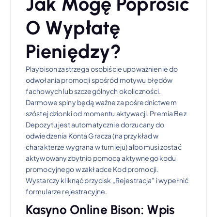
Jak Mogę Poprosić
O Wypłatę
Pieniędzy?
Playbison zastrzega osobiście upoważnienie do
odwołania promocji spośród motywu błędów
fachowych lub szczególnych okoliczności.
Darmowe spiny będą ważne za pośrednictwem
szóstej dzionki od momentu aktywacji. Premia Bez
Depozytu jest automatycznie dorzucany do
odwiedzenia Konta Gracza (na przykład w
charakterze wygrana w turnieju) albo musi zostać
aktywowany zbytnio pomocą aktywnego kodu
promocyjnego w zakładce Kod promocji.
Wystarczy kliknąć przycisk „Rejestracja” i wypełnić
formularze rejestracyjne.
Kasyno Online Bison: Wpis