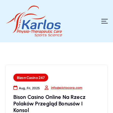
S
k
i
p
t
o
c
o
n
t
e
n
t
Bizon Casino 247
info@pictocorp.com
Aug, Fri, 2025
Bison Casino Online Na Rzecz
Polaków Przegląd Bonusów I
Konsol