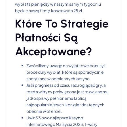
wypłata pieniędzy w naszym samym tygodniu
będzie naszą firmę kosztowała 25 zł.
Które To Strategie
Płatności Są
Akceptowane?
Zwróciliśmy uwagę na wyjątkowe bonusy i
procedury wypłat, które są sporadycznie
spotykane w odmiennych kasyno.
Jeśli pragniesz od czasu razu oglądać gry, a
reszta witryny poświęcona jest rozwijanemu
jadłospis wypełnionemu tablicą
najpopularniejszych ikon gier dostępnych
obecnie w ofercie.
Uwin33 owo najlepsze Kasyno
Internetowego Malaysia 2023, 1-wszy