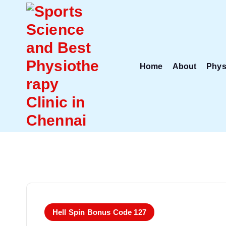
S
k
i
p
t
Home
About
Phys
o
c
o
n
t
e
n
t
Hell Spin Bonus Code 127