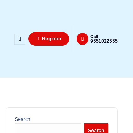
Call
Register
9551022555
Search
Search