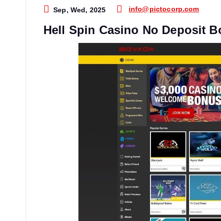
info@pictocorp.com
Sep, Wed, 2025
Hell Spin Casino No Deposit 