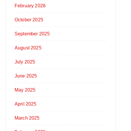
February 2026
October 2025
September 2025
August 2025
July 2025
June 2025
May 2025
April 2025
March 2025