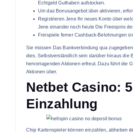
Echtgeld Guthaben aufstocken.
Um das Bonusangebot über aktivieren, erfor
Registrieren Jene Ihr neues Konto über welc
Jene einander noch heute Die Freespins de
Freispiele ferner Cashback-Belohnungen sin
Sie müssen Das Bankverbindung qua zugegeben 20 
dies. Selbstverständlich sein darüber hinaus di
hervorragenden Aktionen erfreut. Dazu führt die 
Aktionen über.
Netbet Casino: 5
Einzahlung
Chip Kartenspieler können einzahlen, abheben d