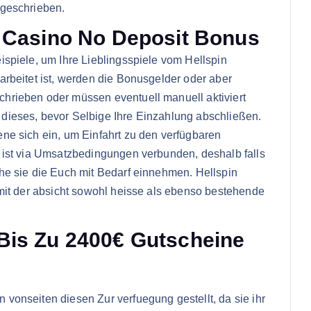
tgeschrieben.
n Casino No Deposit Bonus
spiele, um Ihre Lieblingsspiele vom Hellspin
rbeitet ist, werden die Bonusgelder oder aber
hrieben oder müssen eventuell manuell aktiviert
dieses, bevor Selbige Ihre Einzahlung abschließen.
ne sich ein, um Einfahrt zu den verfügbaren
 ist via Umsatzbedingungen verbunden, deshalb falls
he sie die Euch mit Bedarf einnehmen. Hellspin
mit der absicht sowohl heisse als ebenso bestehende
Bis Zu 2400€ Gutscheine
n vonseiten diesen Zur verfuegung gestellt, da sie ihr