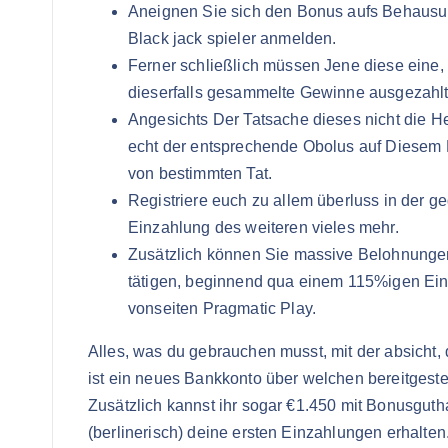
Aneignen Sie sich den Bonus aufs Behausung
Black jack spieler anmelden.
Ferner schließlich müssen Jene diese eine,
dieserfalls gesammelte Gewinne ausgezahlt
Angesichts Der Tatsache dieses nicht die He
echt der entsprechende Obolus auf Diesem B
von bestimmten Tat.
Registriere euch zu allem überluss in der g
Einzahlung des weiteren vieles mehr.
Zusätzlich können Sie massive Belohnungen
tätigen, beginnend qua einem 115%igen Ei
vonseiten Pragmatic Play.
Alles, was du gebrauchen musst, mit der absicht
ist ein neues Bankkonto über welchen bereitgestel
Zusätzlich kannst ihr sogar €1.450 mit Bonusguth
(berlinerisch) deine ersten Einzahlungen erhalt