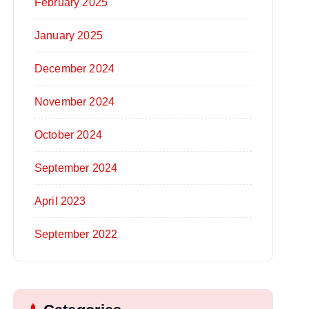
February 2025
January 2025
December 2024
November 2024
October 2024
September 2024
April 2023
September 2022