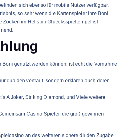
finden sich ebenso für mobile Nutzer verfügbar.
lebnis, so sehr wenn die Kartenspieler ihre Boni
le Zocken im Hellspin Gluecksspieltempel ist
hnend.
ahlung
en Boni genutzt werden können, ist echt die Vornahme
ur qua den vertraut, sondern erklären auch deren
t’s A Joker, Striking Diamond, und Viele weitere
r Gemeinsam Casino Spieler, die groß gewinnen
Spielcasino an des weiteren sichere dir den Zugabe