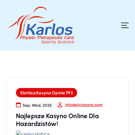
S
k
i
p
t
o
c
o
n
t
e
n
t
Slottica Kasyno Opinie 793
info@pictocorp.com
Sep, Wed, 2025
Najlepsze Kasyno Online Dla
Hazardzistów!