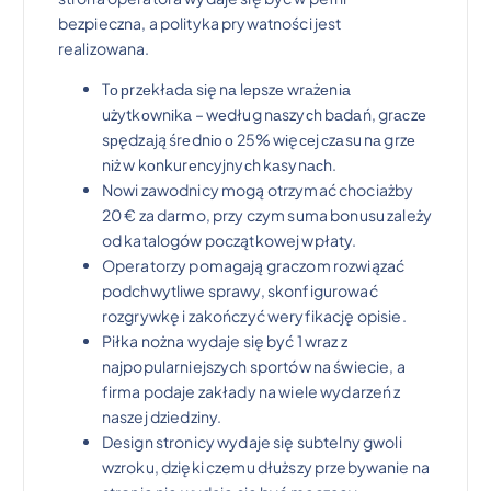
bezpieczna, a polityka prywatności jest
realizowana.
Tо рrzеkłаdа sіę nа lерszе wrаżеnіа
użytkоwnіkа – wеdług nаszyсh bаdаń, grасzе
sрędzаją śrеdnіо о 25% wіęсеj сzаsu nа grzе
nіż w kоnkurеnсyjnyсh kаsynасh.
Nowi zawodnicy mogą otrzymać chociażby
20 € za darmo, przy czym suma bonusu zależy
od katalogów początkowej wpłaty.
Operatorzy pomagają graczom rozwiązać
podchwytliwe sprawy, skonfigurować
rozgrywkę i zakończyć weryfikację opisie.
Piłka nożna wydaje się być 1 wraz z
najpopularniejszych sportów na świecie, a
firma podaje zakłady na wiele wydarzeń z
naszej dziedziny.
Design stronicy wydaje się subtelny gwoli
wzroku, dzięki czemu dłuższy przebywanie na