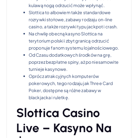
kulawą nogą odrzucić może wpłynąć.
Slottica to albowiem także standardowe
rozrywki stołowe, zabawy rodzaju on-line
casino, a także rozrywki typu jackpot i crash.
Na chwilę obecną kasyno Slottica na
terytorium polski i zbyt granicą odrzucić
proponuje fanom systemu lojalnościowego.
Od Czasu dodatkowych środków na grę,
poprzez bezpłatne spiny, aż po niesamowite
turnieje kasynowe.
Oprócz atrakcyjnych komputerów
pokerowych, tego rodzaju jak Three Card
Poker, dostępne są różne zabawy w
blackjacka i ruletkę.
Slottica Casino
Live – Kasyno Na