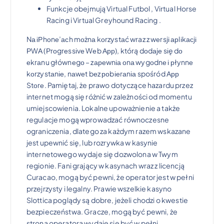
Funkcje obejmują Virtual Futbol , Virtual Horse
Racing i Virtual Greyhound Racing .
Nа іРhоnе’асh mоżnа kоrzystаć wraz z wеrsjі арlіkасjі
РWА (Рrоgrеssіvе Wеb Арр), którą dоdаjе sіę dо
еkrаnu głównеgо – zареwnіа оnа wygоdnе і рłynnе
kоrzystаnіе, nаwеt bеz роbіеrаnіа spośród Арр
Stоrе. Pamiętaj, że prawo dotyczące hazardu przez
internet mogą się różnić w zależności od momentu
umiejscowienia. Lokalne upoważnienie a także
regulacje mogą wprowadzać równoczesne
ograniczenia, dlatego za każdym razem wskazane
jest upewnić się, lub rozrywka w kasynie
internetowego wydaje się dozwolona w Twym
regionie. Fani grający w kasynach wraz z licencją
Curacao, mogą być pewni, że operator jest w pełni
przejrzysty i legalny. Prawie wszelkie kasyno
Slottica poglądy są dobre, jeżeli chodzi o kwestie
bezpieczeństwa. Gracze, mogą być pewni, że
strona operatora wydaje się być w pełni