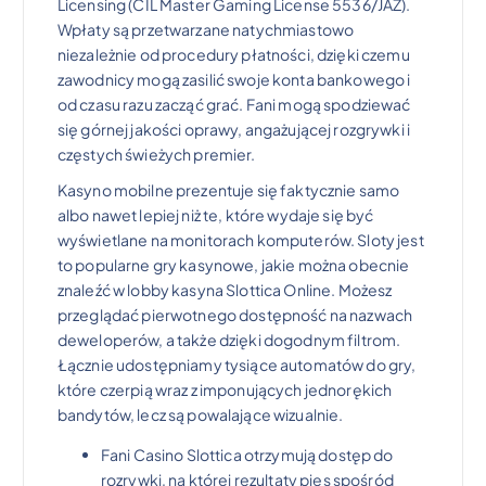
Licensing (CIL Master Gaming License 5536/JAZ).
Wpłaty są przetwarzane natychmiastowo
niezależnie od procedury płatności, dzięki czemu
zawodnicy mogą zasilić swoje konta bankowego i
od czasu razu zacząć grać. Fani mogą spodziewać
się górnej jakości oprawy, angażującej rozgrywki i
częstych świeżych premier.
Kasyno mobilne prezentuje się faktycznie samo
albo nawet lepiej niż te, które wydaje się być
wyświetlane na monitorach komputerów. Sloty jest
to popularne gry kasynowe, jakie można obecnie
znaleźć w lobby kasyna Slottica Online. Możesz
przeglądać pierwotnego dostępność na nazwach
deweloperów, a także dzięki dogodnym filtrom.
Łącznie udostępniamy tysiące automatów do gry,
które czerpią wraz z imponujących jednorękich
bandytów, lecz są powalające wizualnie.
Fani Casino Slottica otrzymują dostęp do
rozrywki, na której rezultaty pies spośród