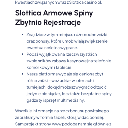
kwestiach związanych wraz z Slottica casino pl.
Slottica Armowe Spiny
Zbytnio Rejestracje
Znajdziesz w tym miejscu różnorodne zniżki
oraz bonusy, które umożliwiają zwiększenie
ewentualności na wygrane.
Podaż wyjątkowa na rzecz wszystkich
zwolenników zabawy kasynowej na telefonie
komórkowym i tablecie!
Nasza platforma wydaje się ceniona zbyt
różne zniżki – weź udział w loteriach i
turniejach, dokąd możesz wygrać odrzucić
jedynie pieniądze, lecz także bezpłatne spiny,
gadżety i sprzęt multimedialny.
Wszelkie informacje na rzecz bonusu powitalnego
zebraliśmy w formie tabeli, którą widać poniżej.
Sam projekt strony www podoba nam się głównie z