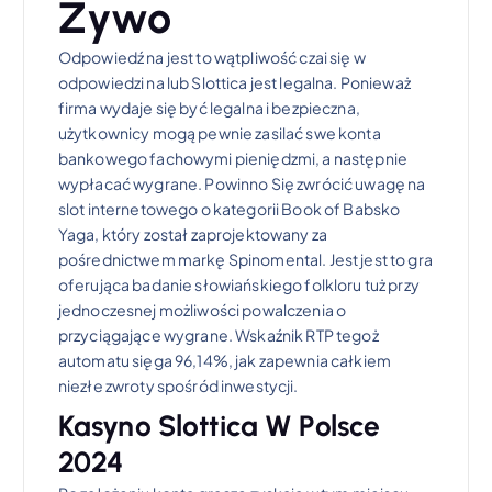
Żywo
Odpowiedź na jest to wątpliwość czai się w
odpowiedzi na lub Slottica jest legalna. Ponieważ
firma wydaje się być legalna i bezpieczna,
użytkownicy mogą pewnie zasilać swe konta
bankowego fachowymi pieniędzmi, a następnie
wypłacać wygrane. Powinno Się zwrócić uwagę na
slot internetowego o kategorii Book of Babsko
Yaga, który został zaprojektowany za
pośrednictwem markę Spinomental. Jest jest to gra
oferująca badanie słowiańskiego folkloru tuż przy
jednoczesnej możliwości powalczenia o
przyciągające wygrane. Wskaźnik RTP tegoż
automatu sięga 96,14%, jak zapewnia całkiem
niezłe zwroty spośród inwestycji.
Kasyno Slottica W Polsce
2024