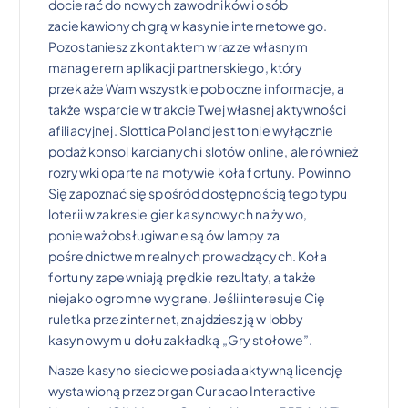
docierać do nowych zawodników i osób
zaciekawionych grą w kasynie internetowego.
Pozostaniesz z kontaktem wraz ze własnym
managerem aplikacji partnerskiego, który
przekaże Wam wszystkie poboczne informacje, a
także wsparcie w trakcie Twej własnej aktywności
afiliacyjnej. Slottica Poland jest to nie wyłącznie
podaż konsol karcianych i slotów online, ale również
rozrywki oparte na motywie koła fortuny. Powinno
Się zapoznać się spośród dostępnością tego typu
loterii w zakresie gier kasynowych na żywo,
ponieważ obsługiwane są ów lampy za
pośrednictwem realnych prowadzących. Koła
fortuny zapewniają prędkie rezultaty, a także
niejako ogromne wygrane. Jeśli interesuje Cię
ruletka przez internet, znajdziesz ją w lobby
kasynowym u dołu zakładką „Gry stołowe”.
Nasze kasyno sieciowe posiada aktywną licencję
wystawioną przez organ Curacao Interactive