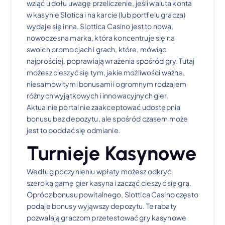
wziąć u dołu uwagę przeliczenie, jeśli waluta konta
w kasynie Slotica i na karcie (lub portfelu gracza)
wydaje się inna. Slottica Casino jest to nowa,
nowoczesna marka, która koncentruje się na
swoich promocjach i grach, które, mówiąc
najprościej, poprawiają wrażenia spośród gry. Tutaj
możesz cieszyć się tym, jakie możliwości ważne,
niesamowitymi bonusami i ogromnym rodzajem
różnych wyjątkowych i innowacyjnych gier.
Aktualnie portal nie zaakceptować udostępnia
bonusu bez depozytu, ale spośród czasem może
jest to poddać się odmianie.
Turnieje Kasynowe
Według poczynieniu wpłaty możesz odkryć
szeroką gamę gier kasyna i zacząć cieszyć się grą.
Oprócz bonusu powitalnego, Slottica Casino często
podaje bonusy wyjąwszy depozytu. Te rabaty
pozwalają graczom przetestować gry kasynowe