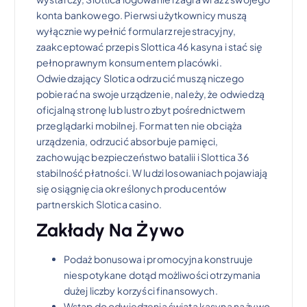
konta bankowego. Pierwsi użytkownicy muszą
wyłącznie wypełnić formularz rejestracyjny,
zaakceptować przepis Slottica 46 kasyna i stać się
pełnoprawnym konsumentem placówki.
Odwiedzający Slotica odrzucić muszą niczego
pobierać na swoje urządzenie, należy, że odwiedzą
oficjalną stronę lub lustro zbyt pośrednictwem
przeglądarki mobilnej. Format ten nie obciąża
urządzenia, odrzucić absorbuje pamięci,
zachowując bezpieczeństwo batalii i Slottica 36
stabilność płatności. W ludzi losowaniach pojawiają
się osiągnięcia określonych producentów
partnerskich Slotica casino.
Zakłady Na Żywo
Podaż bonusowa i promocyjna konstruuje
niespotykane dotąd możliwości otrzymania
dużej liczby korzyści finansowych.
Wstąp do odwiedzenia świata kasyna na żywo