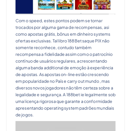
Com o speed, estes pontos podem se tornar
trocados por alguma gama de recompensas, asi
como apostas grátis, bônus em dinheiro systems
ofertas exclusivas. Tal libro 188Bet saque PIX não
somente reconhece, contudo também
recompensa a fidelidade assim como o patrocínio
contínuo de usuários regulares, acrescentando
alguma banda additional de emoção à experiência
de apostas. As apostas on-line estão crescendo
em popularidade no País e carry out mundo , mas
diversos novos jogadores não têm certeza sobre a
legalidade e segurança. A 188bet ie legalmente sob
uma licença rigorosa que garante a conformidade
apresentando operating system padrões mundiais
de jogos.