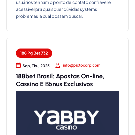
usuários tenham o ponto de contato confiável e
acessível pra quaisquer dúvidas systems
problemas la cual possam buscar.
188 Pg Bet 732
info@pictocorp.com
Sep, Thu, 2025
188bet Brasil: Apostas On-line,
Cassino E Bônus Exclusivos