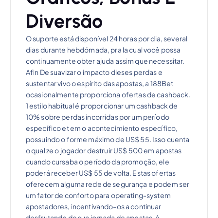
Diversão
O suporte está disponível 24 horas por dia, several
dias durante hebdómada, pra la cual você possa
continuamente obter ajuda assim que necessitar.
Afin De suavizar o impacto dieses perdas e
sustentar vivo o espírito das apostas, a 188Bet
ocasionalmente proporciona ofertas de cashback.
1 estilo habitual é proporcionar um cashback de
10% sobre perdas incorridas por um período
específico et em o acontecimiento específico,
possuindo o forme máximo de US$ 55. Isso cuenta
o qual ze o jogador destruir US$ 500 em apostas
cuando cursaba o período da promoção, ele
poderá receber US$ 55 de volta. Estas ofertas
oferecem alguma rede de segurança e podem ser
um fator de conforto para operating-system
apostadores, incentivando-os a continuar
desfrutando de sua jornada de apostas. A