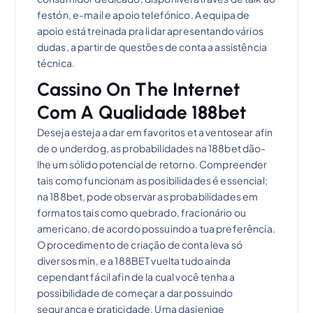
festón, e-mail e apoio telefónico. A equipa de
apoio está treinada pra lidar apresentando vários
dudas, a partir de questões de conta a assistência
técnica.
Cassino On The Internet
Com A Qualidade 188bet
Deseja esteja a dar em favoritos et a ventosear afin
de o underdog, as probabilidades na 188bet dão-
lhe um sólido potencial de retorno. Compreender
tais como funcionam as posibilidades é essencial;
na 188bet, pode observar as probabilidades em
formatos tais como quebrado, fracionário ou
americano, de acordo possuindo a tua preferência.
O procedimento de criação de conta leva só
diversos min, e a 188BET vuelta tudo ainda
cependant fácil afin de la cual você tenha a
possibilidade de começar a dar possuindo
segurança e praticidade. Uma dasjenige