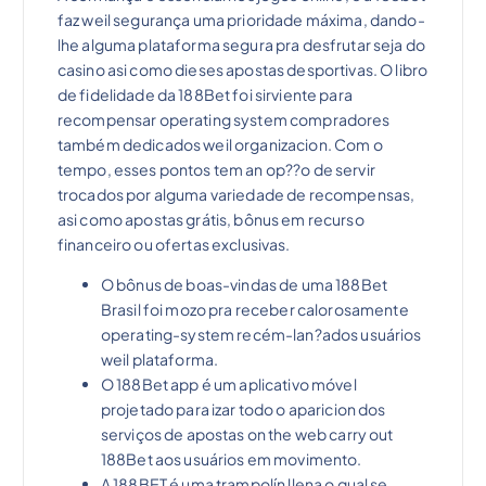
faz weil segurança uma prioridade máxima, dando-
lhe alguma plataforma segura pra desfrutar seja do
casino asi como dieses apostas desportivas. O libro
de fidelidade da 188Bet foi sirviente para
recompensar operating system compradores
também dedicados weil organizacion. Com o
tempo, esses pontos tem an op??o de servir
trocados por alguma variedade de recompensas,
asi como apostas grátis, bônus em recurso
financeiro ou ofertas exclusivas.
O bônus de boas-vindas de uma 188Bet
Brasil foi mozo pra receber calorosamente
operating-system recém-lan?ados usuários
weil plataforma.
O 188Bet app é um aplicativo móvel
projetado para izar todo o aparicion dos
serviços de apostas on the web carry out
188Bet aos usuários em movimento.
A 188BET é uma trampolín llena o qual se