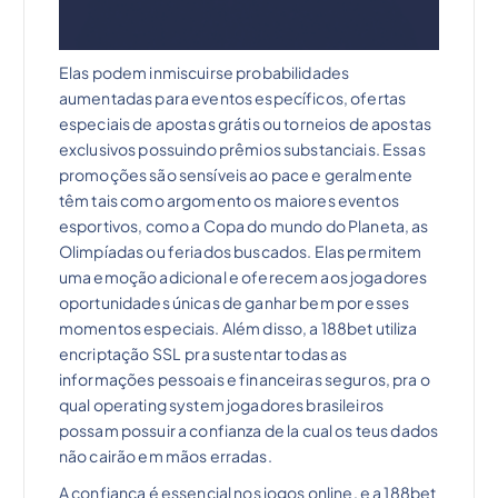
Elas podem inmiscuirse probabilidades
aumentadas para eventos específicos, ofertas
especiais de apostas grátis ou torneios de apostas
exclusivos possuindo prêmios substanciais. Essas
promoções são sensíveis ao pace e geralmente
têm tais como argomento os maiores eventos
esportivos, como a Copa do mundo do Planeta, as
Olimpíadas ou feriados buscados. Elas permitem
uma emoção adicional e oferecem aos jogadores
oportunidades únicas de ganhar bem por esses
momentos especiais. Além disso, a 188bet utiliza
encriptação SSL pra sustentar todas as
informações pessoais e financeiras seguros, pra o
qual operating system jogadores brasileiros
possam possuir a confianza de la cual os teus dados
não cairão em mãos erradas.
A confiança é essencial nos jogos online, e a 188bet