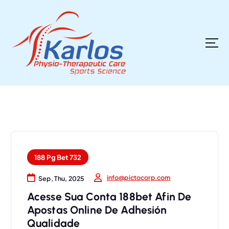
S
k
i
p
t
o
c
o
n
t
e
n
t
188 Pg Bet 732
info@pictocorp.com
Sep, Thu, 2025
Acesse Sua Conta 188bet Afin De
Apostas Online De Adhesión
Qualidade