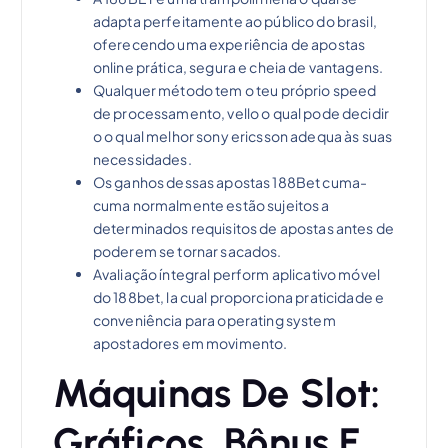
adapta perfeitamente ao público do brasil,
oferecendo uma experiência de apostas
online prática, segura e cheia de vantagens.
Qualquer método tem o teu próprio speed
de processamento, vello o qual pode decidir
o o qual melhor sony ericsson adequa às suas
necessidades.
Os ganhos dessas apostas 188Bet cuma-
cuma normalmente estão sujeitos a
determinados requisitos de apostas antes de
poderem se tornar sacados.
Avaliação íntegral perform aplicativo móvel
do 188bet, la cual proporciona praticidade e
conveniência para operating system
apostadores em movimento.
Máquinas De Slot:
Gráficos, Bônus E