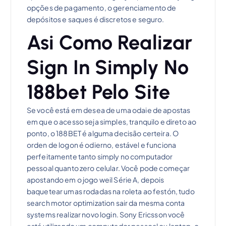
opções de pagamento, o gerenciamento de
depósitos e saques é discretos e seguro.
Asi Como Realizar
Sign In Simply No
188bet Pelo Site
Se você está em desea de uma odaie de apostas
em que o acesso seja simples, tranquilo e direto ao
ponto, o 188BET é alguma decisão certeira. O
orden de logon é odierno, estável e funciona
perfeitamente tanto simply no computador
pessoal quanto zero celular. Você pode começar
apostando em o jogo weil Série A, depois
baquetear umas rodadas na roleta ao festón, tudo
search motor optimization sair da mesma conta
systems realizar novo login. Sony Ericsson você
está utilizando um computador pessoal ou laptop, o