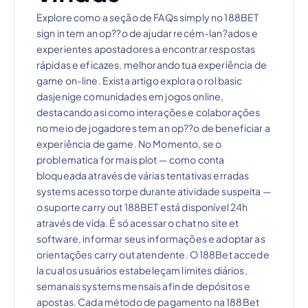
Explore como a seção de FAQs simply no 188BET
sign in tem an op??o de ajudar recém-lan?ados e
experientes apostadores a encontrar respostas
rápidas e eficazes, melhorando tua experiência de
game on-line. Exista artigo explora o rol basic
dasjenige comunidades em jogos online,
destacando asi como interações e colaborações
no meio de jogadores tem an op??o de beneficiar a
experiência de game. No Momento, se o
problematica for mais plot — como conta
bloqueada através de várias tentativas erradas
systems acesso torpe durante atividade suspeita —
o suporte carry out 188BET está disponível 24h
através de vida. É só acessar o chat no site et
software, informar seus informações e adoptar as
orientações carry out atendente. O 188Bet accede
la cual os usuários estabeleçam limites diários,
semanais systems mensais afin de depósitos e
apostas. Cada método de pagamento na 188Bet