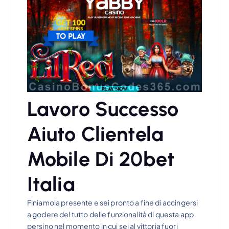
Lavoro Successo
Aiuto Clientela
Mobile Di 20bet
Italia
Finiamola presente e sei pronto a fine di accingersi
a godere del tutto delle funzionalità di questa app
persino nel momento in cui sei al vittoria fuori