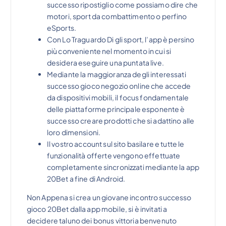
successo ripostiglio come possiamo dire che
motori, sport da combattimento o perfino
eSports.
Con Lo Traguardo Di gli sport, l’app è persino
più conveniente nel momento in cui si
desidera eseguire una puntata live.
Mediante la maggioranza degli interessati
successo gioco negozio online che accede
da dispositivi mobili, il focus fondamentale
delle piattaforme principale esponente è
successo creare prodotti che si adattino alle
loro dimensioni.
Il vostro account sul sito basilare e tutte le
funzionalità offerte vengono effettuate
completamente sincronizzati mediante la app
20Bet a fine di Android.
Non Appena si crea un giovane incontro successo
gioco 20Bet dalla app mobile, si è invitati a
decidere taluno dei bonus vittoria benvenuto