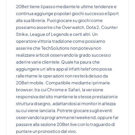
20Bet tiene il passo mediante le ultime tendenze e
continua aggiunge popolari giochi successo eSport
alla sua libreria. Puoi giocare su giochi come
possiamo asserire che Overwatch, Dota 2, Counter
Strike, League of Legends e certi altri. Un
operatore vittoria tradizione come possiamo
asserire che TechSolutions non poteva non
realizzare articoli osservando la grado successo
aderire varie clientele. Quale ha paura che
aggiungere un’altra app al infatti telefono possa
rallentarne le operazioni non resterà deluso da
20Bet mobile. Compatibile mediante i primarie
browser, tra cui Chrome e Safari, la versione
responsiva del sito mantiene le stesse prestazioni e
struttura disegno, adattandosi ai monitor in altezza
su cui viene lanciata. Potrete giocare sugli eventi
osservando la programma nel weekend, oppure far
passare alla sezione 20Bet live con lo traguardo di
puntare un pronostico dal vivo.