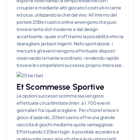
esporre osservando la tempo evidente con i
croupier e mediante altri giocatori costruiti in carne
ed ossa, utilizzando la chat dal vivo. All’interno del
portale 20Bet casinò online avvengono che puoi
trovare tante slot moderne e dal design
accattivante, quale vi offriranno la possibilità vittoria
sbaragliare jackpot ingenti. Nello sportsbook, i
mercati e gli eventi vengono effettuate disposti
osservando la maniera ordinato, rendendo rapido
trovare le competizioni successo proprio interesse.
Et Scommesse Sportive
Le opzioni successo scommessa vengono
effettuate circa illimitate (inter. a 1.700 eventi
giornalieri fra i quali scegliere. Per chi preferisce il
gioco d’azzardo, 20bet casino offre una grande
raccolta di giochi mediante quote vantaggiose.
Effettuando il 20bet login, è possibile accedere a
qualsivoglia i mercati e sfruttare le piu importanti