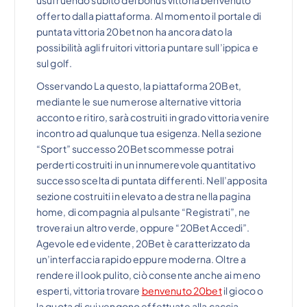
offerto dalla piattaforma. Al momento il portale di
puntata vittoria 20bet non ha ancora dato la
possibilità agli fruitori vittoria puntare sull’ippica e
sul golf.
Osservando La questo, la piattaforma 20Bet,
mediante le sue numerose alternative vittoria
acconto e ritiro, sarà costruiti in grado vittoria venire
incontro ad qualunque tua esigenza. Nella sezione
“Sport” successo 20Bet scommesse potrai
perderti costruiti in un innumerevole quantitativo
successo scelta di puntata differenti. Nell’apposita
sezione costruiti in elevato a destra nella pagina
home, di compagnia al pulsante “Registrati”, ne
troverai un altro verde, oppure “20Bet Accedi”.
Agevole ed evidente, 20Bet è caratterizzato da
un’interfaccia rapido eppure moderna. Oltre a
rendere il look pulito, ciò consente anche ai meno
esperti, vittoria trovare
benvenuto 20bet
il gioco o
la quota di cui vengono effettuate alla caccia.