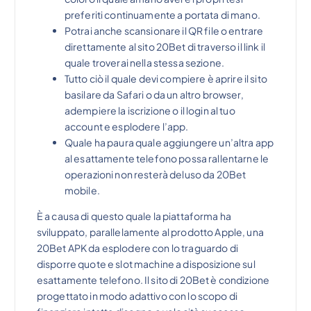
preferiti continuamente a portata di mano.
Potrai anche scansionare il QR file o entrare
direttamente al sito 20Bet di traverso il link il
quale troverai nella stessa sezione.
Tutto ciò il quale devi compiere è aprire il sito
basilare da Safari o da un altro browser,
adempiere la iscrizione o il login al tuo
account e esplodere l’app.
Quale ha paura quale aggiungere un’altra app
al esattamente telefono possa rallentarne le
operazioni non resterà deluso da 20Bet
mobile.
È a causa di questo quale la piattaforma ha
sviluppato, parallelamente al prodotto Apple, una
20Bet APK da esplodere con lo traguardo di
disporre quote e slot machine a disposizione sul
esattamente telefono. Il sito di 20Bet è condizione
progettato in modo adattivo con lo scopo di