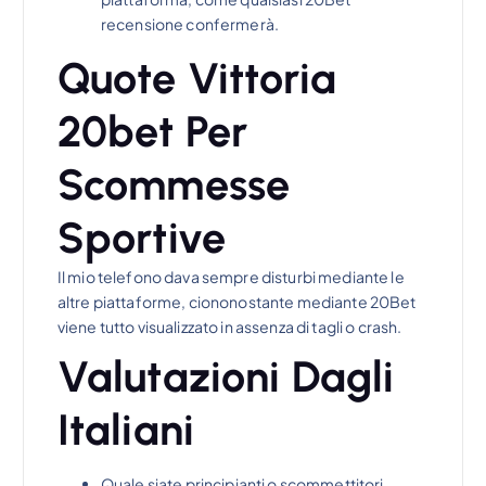
recensione confermerà.
Quote Vittoria
20bet Per
Scommesse
Sportive
Il mio telefono dava sempre disturbi mediante le
altre piattaforme, ciononostante mediante 20Bet
viene tutto visualizzato in assenza di tagli o crash.
Valutazioni Dagli
Italiani
Quale siate principianti o scommettitori