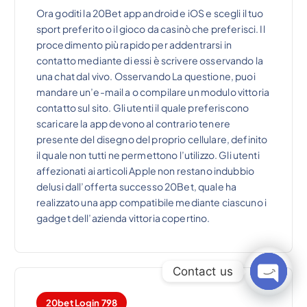
Ora goditi la 20Bet app android e iOS e scegli il tuo
sport preferito o il gioco da casinò che preferisci. Il
procedimento più rapido per addentrarsi in
contatto mediante di essi è scrivere osservando la
una chat dal vivo. Osservando La questione, puoi
mandare un’e-mail a o compilare un modulo vittoria
contatto sul sito. Gli utenti il quale preferiscono
scaricare la app devono al contrario tenere
presente del disegno del proprio cellulare, definito
il quale non tutti ne permettono l’utilizzo. Gli utenti
affezionati ai articoli Apple non restano indubbio
delusi dall’offerta successo 20Bet, quale ha
realizzato una app compatibile mediante ciascuno i
gadget dell’azienda vittoria copertino.
Contact us
Open c
20bet Login 798