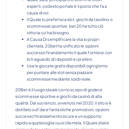
esperti, codesto portale è il posto che fa a
causa di voi.
Il Quale tu preferisca slot, giochi da tavolino o
scommesse sportive, bet 20 ha tutto ciò
vittoria cui hai bisogno.
A Causa Di semplificare la vita ai propri
clientela, 20bet ha unificato le opzioni
successo finanziamento il quale fornisce con
lo traguardo di i depositi e i prelievi.
Usa le giocate gratis disponibili ogni giorno
per puntare alle slot senza piazzare
scommesse mediante soldi reale.
20Bet è il luogo ideale con lo scopo di godersi
scommesse sportive e giochi da casinò di alta
qualità. Dal suo lancio, avvenuto nel 2020, il sito si è
distillato sull’dare fantastiche promozioni, opzioni
successo finanziamento sicure e un supporto
rapido a qualsivoglia i suoi clientela. Il Quale stiate