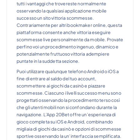
tutti i vantaggi che trovereste normalmente
osservando la qualsiasi applicazione mobile
successo un sito vittoria scommesse.
Contrariamente per altri bookmaker online, questa
piattaforma consente anche vittoria eseguire
scommesse live personalmente da mobile. Provate
perfino voi un procedimento ingenuo, dinamico e
potenzialmente fruttuoso vittoria adempiere
puntate in la suddetta sezione.
Puoi utilizzare qualunque telefono Android o iOS a
fine di entrare al saldo del tuo account,
scommettere ai giochi da casinò e piazzare
scommesse. Ciascuno i livelli successo menu sono
progettati osservando la procedimento terso così
che gli utenti mobili non si confondano durante la
navigazione. L’App 20Bet offre un’esperienza di
gioco completa su iOS e Android, combinando
migliaia di giochi da casinò e opzioni di scommesse
sportive osservando la un’interfaccia semplificata.