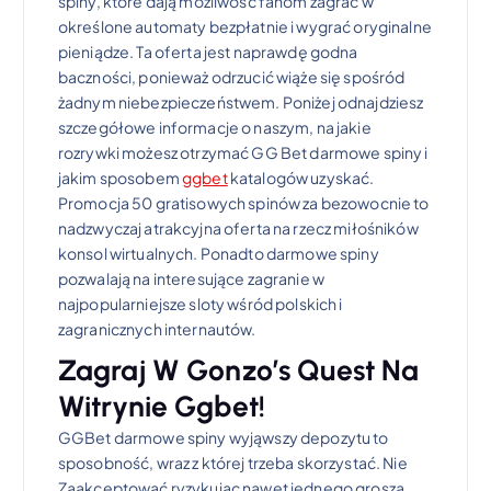
spiny, które dają możliwość fanom zagrać w
określone automaty bezpłatnie i wygrać oryginalne
pieniądze. Ta oferta jest naprawdę godna
baczności, ponieważ odrzucić wiąże się spośród
żadnym niebezpieczeństwem. Poniżej odnajdziesz
szczegółowe informacje o naszym, na jakie
rozrywki możesz otrzymać GG Bet darmowe spiny i
jakim sposobem
ggbet
katalogów uzyskać.
Promocja 50 gratisowych spinów za bezowocnie to
nadzwyczaj atrakcyjna oferta na rzecz miłośników
konsol wirtualnych. Ponadto darmowe spiny
pozwalają na interesujące zagranie w
najpopularniejsze sloty wśród polskich i
zagranicznych internautów.
Zagraj W Gonzo’s Quest Na
Witrynie Ggbet!
GGBet darmowe spiny wyjąwszy depozytu to
sposobność, wraz z której trzeba skorzystać. Nie
Zaakceptować ryzykując nawet jednego grosza,