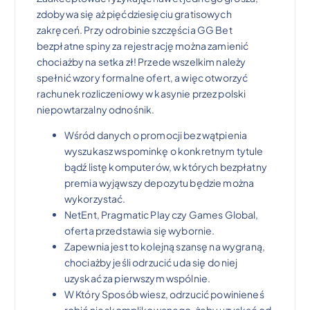
zdobywa się aż pięćdziesięciu gratisowych
zakręceń. Przy odrobinie szczęścia GG Bet
bezpłatne spiny za rejestrację można zamienić
chociażby na setka zł! Przede wszelkim należy
spełnić wzory formalne ofert, a więc otworzyć
rachunek rozliczeniowy w kasynie przez polski
niepowtarzalny odnośnik.
Wśród danych o promocji bez wątpienia
wyszukasz wspominkę o konkretnym tytule
bądź listę komputerów, w których bezpłatny
premia wyjąwszy depozytu będzie można
wykorzystać.
NetEnt, Pragmatic Play czy Games Global,
oferta przedstawia się wybornie.
Zapewnia jest to kolejną szansę na wygraną,
chociażby jeśli odrzucić uda się do niej
uzyskać za pierwszym wspólnie.
W Który Sposób wiesz, odrzucić powinieneś
robić nic skomplikowanego, żeby uzyskać od