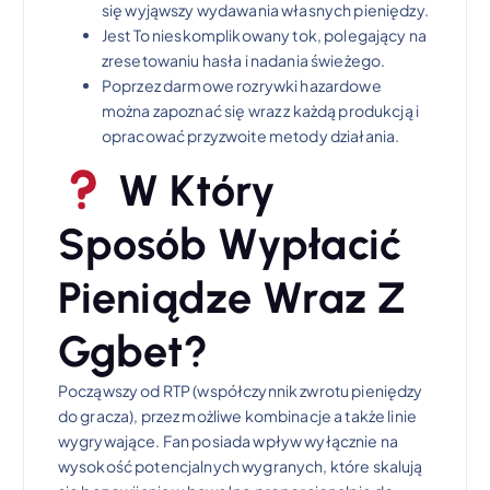
się wyjąwszy wydawania własnych pieniędzy.
Jest To nieskomplikowany tok, polegający na
zresetowaniu hasła i nadania świeżego.
Poprzez darmowe rozrywki hazardowe
można zapoznać się wraz z każdą produkcją i
opracować przyzwoite metody działania.
W Który
Sposób Wypłacić
Pieniądze Wraz Z
Ggbet?
Począwszy od RTP (współczynnik zwrotu pieniędzy
do gracza), przez możliwe kombinacje a także linie
wygrywające. Fan posiada wpływ wyłącznie na
wysokość potencjalnych wygranych, które skalują