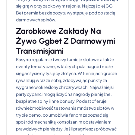
się grą w przypadkowym rejonie. Najczęściej GG
Bet premia bez depozytu występuje pod postacią
darmowych spinów.
Zarobkowe Zakłady Na
Żywo Ggbet Z Darmowymi
Transmisjami
Kasyno regularnie tworzy turnieje slotowe a także
eventy tematyczne, w których pula nagród może
sięgać tysięcy tysięcy złotych. W turniejach gracze
rywalizują wraz ze sobą, zdobywając punkty za
wygrane w określonych rozrywkach. Najważniejsi
partycypanci mogą liczyć na nagrody pieniężne,
bezpłatne spiny i inne bonusy. Podest oferuje
również możliwość testowania mnóstwo slotów w
trybie demo, co umożliwia fanom zapoznać się
spośród mechaniką konsol zanim obstawianiem
prawdziwych pieniędzy. Jeśli pragniesz spróbować