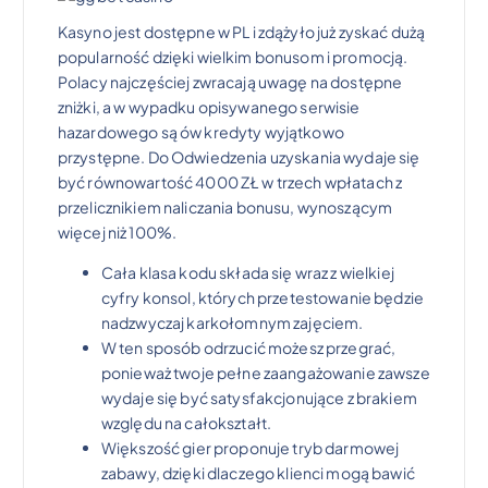
Kasyno jest dostępne w PL i zdążyło już zyskać dużą
popularność dzięki wielkim bonusom i promocją.
Polacy najczęściej zwracają uwagę na dostępne
zniżki, a w wypadku opisywanego serwisie
hazardowego są ów kredyty wyjątkowo
przystępne. Do Odwiedzenia uzyskania wydaje się
być równowartość 4000 ZŁ w trzech wpłatach z
przelicznikiem naliczania bonusu, wynoszącym
więcej niż 100%.
Cała klasa kodu składa się wraz z wielkiej
cyfry konsol, których przetestowanie będzie
nadzwyczaj karkołomnym zajęciem.
W ten sposób odrzucić możesz przegrać,
ponieważ twoje pełne zaangażowanie zawsze
wydaje się być satysfakcjonujące z brakiem
względu na całokształt.
Większość gier proponuje tryb darmowej
zabawy, dzięki dlaczego klienci mogą bawić