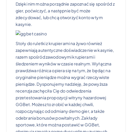
Dzięki nim można porządnie zapoznać się spośród z
gier, poćwiczyć, a następnie być może
zdecydować, lub chcą otworzyć konto w tym
kasynie.
Stoły do ruletki z krupierami na żywo również
zapewniają autentyczne doświadczenie w kasynie,
razem spośród zawodowymi krupierami i
śledzeniem wyników w czasie realnym. Wyłączna
prawdziwa różnica opiera się na tym, że będąc na
oryginalne pieniądze można wygrać rzeczywiste
pieniądze. Dysponujemy nadzieję, że powyższa
recenzja zachęciła Cię do odwiedzenia
przetestowania propozycji witryny hazardowej
GGBet. Możesz to zrobić w każdej chwili,
rozpoczynając od odmiany demo gier, a także
odebrania bonusów powitalnych. Zakłady
sportowe, które można postawić w GGBet,
obejmują szeroką gamę dyscyplin muzycznych.