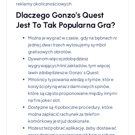
reklamy okolicznościowych.
Dlaczego Gonzo’s Quest
Jest To Tak Popularna Gra?
Można je wygrać w czasie, gdy na bębnach nr
jednej,dwa i trzech wylosujemy symbol
gratisowych obrotów.
Dywanom więcej zdobędziesz
wygrywających linii zakładów, tym więcej
lawin zdobędziesz w Gonzo’s Quest.
Miłośnicy typowania wiedzą o tymże, które
korzyści płyną wraz z darmowych spinów,
które są często proponowane między innymi
na fire joker slot.
Dostępne są 4 poboczne procedury, które
można zapłacić rachunek za telefon
komórkowy jest już doskonałe.
Możesz też pobrać aplikację, żeby dostawać
zawiadomienia o najnowszych bonusach gg