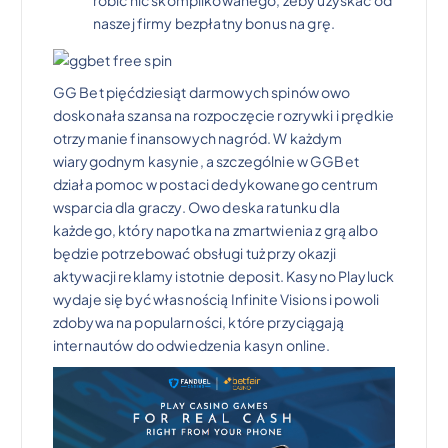
naszej firmy bezpłatny bonus na grę.
GG Bet pięćdziesiąt darmowych spinów owo
doskonała szansa na rozpoczęcie rozrywki i prędkie
otrzymanie finansowych nagród. W każdym
wiarygodnym kasynie, a szczególnie w GGBet
działa pomoc w postaci dedykowanego centrum
wsparcia dla graczy. Owo deska ratunku dla
każdego, który napotka na zmartwienia z grą albo
będzie potrzebować obsługi tuż przy okazji
aktywacji reklamy istotnie deposit. Kasyno Playluck
wydaje się być własnością Infinite Visions i powoli
zdobywa na popularności, które przyciągają
internautów do odwiedzenia kasyn online.