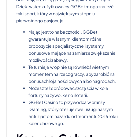
Dzięki wstecz użytkownicy GGBet mogą znaleźć
taki sport, który w największym stopniu
pierwotnego pasjonuje.
Mając jest to na baczności, GGBet
gwarantuje własnym klientom różne
propozycje specjalistyczne i systemy
bonusowe mające na zamiarze zwiększenie
możliwości zabawy.
Te turnieje w opinie są również świetnym
momentem na rzecz graczy, aby zarobić na
bonusach lojalnościowych albo nagrodach.
Możesz też spróbować szczęścia w kole
fortuny na żywo, keno i loterii.
GGBet Casino to przywódca w branży
iGaming, który oferuje swe usługi naszym
entuzjastom hazardu od momentu 2016 roku
kalendarzowego.