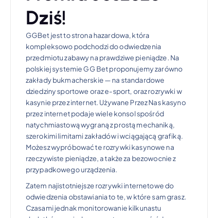
Dziś!
GGBet jest to strona hazardowa, która
kompleksowo podchodzi do odwiedzenia
przedmiotu zabawy na prawdziwe pieniądze. Na
polskiej systemie GG Bet proponujemy zarówno
zakłady bukmacherskie — na standardowe
dziedziny sportowe oraz e-sport, oraz rozrywki w
kasynie przez internet. Używane Przez Nas kasyno
przez internet podaje wiele konsol spośród
natychmiastową wygraną z prostą mechaniką,
szerokimi limitami zakładów i wciągającą grafiką.
Możesz wypróbować te rozrywki kasynowe na
rzeczywiste pieniądze, a także za bezowocnie z
przypadkowego urządzenia.
Zatem najistotniejsze rozrywki internetowe do
odwiedzenia obstawiania to te, w które sam grasz.
Czasami jednak monitorowanie kilkunastu