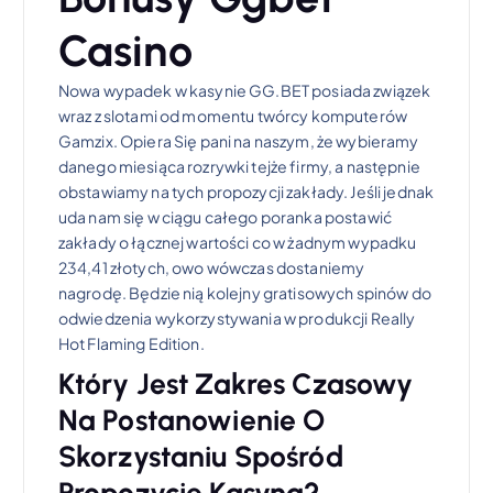
Casino
Nowa wypadek w kasynie GG.BET posiada związek
wraz z slotami od momentu twórcy komputerów
Gamzix. Opiera Się pani na naszym, że wybieramy
danego miesiąca rozrywki tejże firmy, a następnie
obstawiamy na tych propozycji zakłady. Jeśli jednak
uda nam się w ciągu całego poranka postawić
zakłady o łącznej wartości co w żadnym wypadku
234,41 złotych, owo wówczas dostaniemy
nagrodę. Będzie nią kolejny gratisowych spinów do
odwiedzenia wykorzystywania w produkcji Really
Hot Flaming Edition.
Który Jest Zakres Czasowy
Na Postanowienie O
Skorzystaniu Spośród