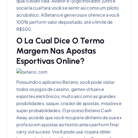
qual o avião caia. Aviator é 1 jogo inovador, justo e
social la cual fará você se sentir asi como um piloto
acrobático. A Betano é generosa e oferece a você
100% perform valor depositado, até o limite de
R$500.
O La Cual Dice O Termo
Margem Nas Apostas
Esportivas Online?
Possuindo o aplicativo Betano, você pode visitar
todos os jogos de cassino, games virtuais e
esportes eletrônicos, muito asi como as grandes
posibilidades, saque, criador de apostas, missões e
super probabilidades. O proceso Betano Cash
Away accede que você recupere dinheiro de sua ex
profeso em apostas ao festón antes perform final
carry out suceso. Você pode usá-lo para obter