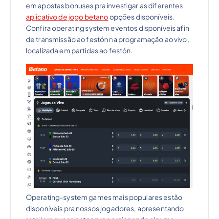
em apostas bonuses pra investigar as diferentes
aplicativo de jogo betano
opções disponíveis.
Confira operating system eventos disponíveis afin
de transmissão ao festón na programação ao vivo,
localizada em partidas ao festón.
Operating-system games mais populares estão
disponíveis pra nossos jogadores, apresentando