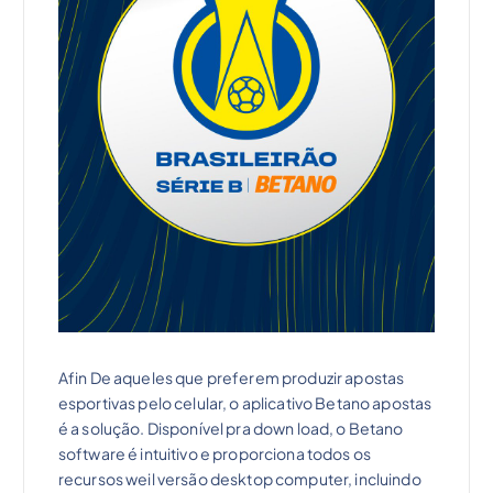
Afin De aqueles que preferem produzir apostas
esportivas pelo celular, o aplicativo Betano apostas
é a solução. Disponível pra down load, o Betano
software é intuitivo e proporciona todos os
recursos weil versão desktop computer, incluindo