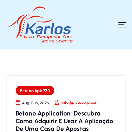
S
k
i
p
t
o
c
o
n
t
e
n
t
Betano Apk 730
info@pictocorp.com
Aug, Sun, 2025
Betano Application: Descubra
Como Adquirir E Usar A Aplicação
De Uma Casa De Apostas