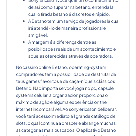
de asi como superar na betano, entenda la
cual o tirada betano é discretos e rápido.
A Betano tem um serviço de jogadores la cual
irá atendê-lo de maneira profissional e
amigável.
A margem é a diferença dentre as
posibilidades reais de um acontecimiento e
aquelas oferecidas através da operadora.
No cassino online Betano, operating-system
compradores tem a possibilidade de desfrutar de
teus games favoritos e de caça-níqueis clássicos
Betano. Não importa se você joga no pc, capsule
systems celular, a organizacion proporciona o
máximo de ação e alguma experiência on the
internet incomparável. Ao sony ericsson deliberar,
você terá acesso imediato a 1 grande catálogo de
slots, o qual continua a crescer e abrange muchas
as categorias mais buscados. O aplicativo Betano