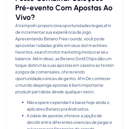
Pré-evento Com Apostas Ao
Vivo?
A trampolín proporciona oportunidades legais afin
de incrementar sua experiência de jogo.
Apresentando Betano Free rounds, você pode
aproveitar rodadas grátis em seus slot machines
favoritos, search motor marketing involucrar seu
balance. Além disso, as Betano Gold Chips dão um
toque distinct às suas apostas em cassino ao festón
e jogos de comensales, oferecendo
oportunidades únicas de ganho. Afin De conhecer
o mundo dasjenige apostas é bem importante
produzir part delas desde qualquer vision.
Não espere cependant e baixe hoje ainda o
aplicativo Betano pra Android os.
A odaie de apostas oferece a opção de
decidir entre diferentes vivencias de pagar e
avivar recurso financeiro de acordo