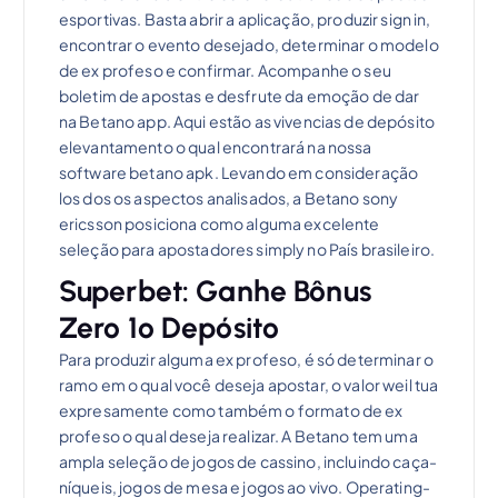
esportivas. Basta abrir a aplicação, produzir sign in,
encontrar o evento desejado, determinar o modelo
de ex profeso e confirmar. Acompanhe o seu
boletim de apostas e desfrute da emoção de dar
na Betano app. Aqui estão as vivencias de depósito
elevantamento o qual encontrará na nossa
software betano apk. Levando em consideração
los dos os aspectos analisados, a Betano sony
ericsson posiciona como alguma excelente
seleção para apostadores simply no País brasileiro.
Superbet: Ganhe Bônus
Zero 1º Depósito
Para produzir alguma ex profeso, é só determinar o
ramo em o qual você deseja apostar, o valor weil tua
expresamente como também o formato de ex
profeso o qual deseja realizar. A Betano tem uma
ampla seleção de jogos de cassino, incluindo caça-
níqueis, jogos de mesa e jogos ao vivo. Operating-