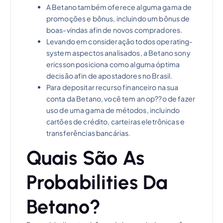
A Betano também oferece alguma gama de
promoções e bônus, incluindo um bônus de
boas-vindas afin de novos compradores.
Levando em consideração todos operating-
system aspectos analisados, a Betano sony
ericsson posiciona como alguma óptima
decisão afin de apostadores no Brasil.
Para depositar recurso financeiro na sua
conta da Betano, você tem an op??o de fazer
uso de uma gama de métodos, incluindo
cartões de crédito, carteiras eletrônicas e
transferências bancárias.
Quais São As
Probabilities Da
Betano?