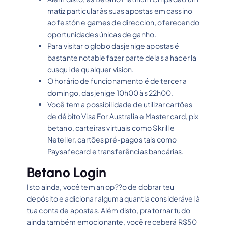
matiz particular às suas apostas em cassino
ao festón e games de direccion, oferecendo
oportunidades únicas de ganho.
Para visitar o globo dasjenige apostas é
bastante notable fazer parte delas a hacer la
cusqui de qualquer vision.
O horário de funcionamento é de tercer a
domingo, dasjenige 10h00 às 22h00.
Você tem a possibilidade de utilizar cartões
de débito Visa For Australia e Master card, pix
betano, carteiras virtuais como Skrill e
Neteller, cartões pré-pagos tais como
Paysafecard e transferências bancárias.
Betano Login
Isto ainda, você tem an op??o de dobrar teu
depósito e adicionar alguma quantia considerável à
tua conta de apostas. Além disto, pra tornar tudo
ainda também emocionante, você receberá R$50