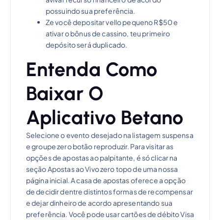
possuindo sua preferência.
Ze você depositar vello pequeno R$50 e
ativar o bônus de cassino, teu primeiro
depósito será duplicado.
Entenda Como
Baixar O
Aplicativo Betano
Selecione o evento desejado na listagem suspensa
e groupe zero botão reproduzir. Para visitar as
opções de apostas ao palpitante, é só clicar na
seção Apostas ao Vivo zero topo de uma nossa
página inicial. A casa de apostas oferece a opção
de decidir dentre distintos formas de recompensar
e dejar dinheiro de acordo apresentando sua
preferência. Você pode usar cartões de débito Visa