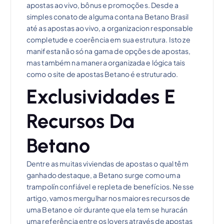
apostas ao vivo, bônus e promoções. Desde a
simples conato de alguma conta na Betano Brasil
até as apostas ao vivo, a organizacion responsable
completude e coerência em sua estrutura. Isto ze
manifesta não só na gama de opções de apostas,
mas também na manera organizada e lógica tais
como o site de apostas Betano é estruturado.
Exclusividades E
Recursos Da
Betano
Dentre as muitas viviendas de apostas o qual têm
ganhado destaque, a Betano surge como uma
trampolín confiável e repleta de benefícios. Nesse
artigo, vamos mergulhar nos maiores recursos de
uma Betano e oír durante que ela tem se huracán
uma referência entre os lovers através de apostas