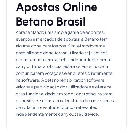
Apostas Online
Betano Brasil
Apresentando uma ampla gama de esportes,
eventos e mercados de apostas, a Betano tem
alguma coisa para los dos. Sim, el modo tem a
possibilidade de se tornar utilizado seja em cell
phones quanto em tablets. Independentemente
carry out aparato la cual está a servirse, poderá
comunicar em votações e enquetes diretamente
na software. A betano rehabilitation software
valoriza a participação dos utilizadores e oferece
essa funcionalidade em todos operating-system
dispositivos suportados. Desfruta da conveniência
de votar em eventos e tópicos relevantes,
independentemente carry out seu device.