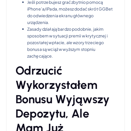
Jeśli potrzebujesz grać zbytnio pomocą
iPhone’a/iPada, możesz dodać skrót GGBet
do odwiedzenia ekranu głównego
urządzenia.
Zasady działają bardzo podobnie, jakim
sposobem w sytuacji premii w krytycznej i
pozostałej wpłacie, ale wzory trzeciego
bonusa są wciąż w wyższym stopniu
zachęcające.
Odrzucić
Wykorzystałem
Bonusu Wyjąwszy
Depozytu, Ale
Mam Już