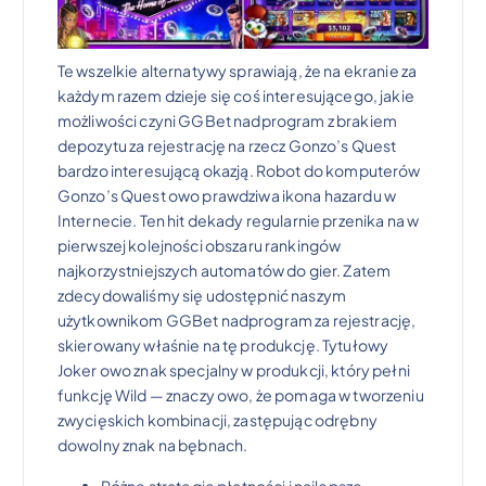
Te wszelkie alternatywy sprawiają, że na ekranie za
każdym razem dzieje się coś interesującego, jakie
możliwości czyni GGBet nadprogram z brakiem
depozytu za rejestrację na rzecz Gonzo’s Quest
bardzo interesującą okazją. Robot do komputerów
Gonzo’s Quest owo prawdziwa ikona hazardu w
Internecie. Ten hit dekady regularnie przenika na w
pierwszej kolejności obszaru rankingów
najkorzystniejszych automatów do gier. Zatem
zdecydowaliśmy się udostępnić naszym
użytkownikom GGBet nadprogram za rejestrację,
skierowany właśnie na tę produkcję. Tytułowy
Joker owo znak specjalny w produkcji, który pełni
funkcję Wild — znaczy owo, że pomaga w tworzeniu
zwycięskich kombinacji, zastępując odrębny
dowolny znak na bębnach.
Różne strategie płatności i najlepsze