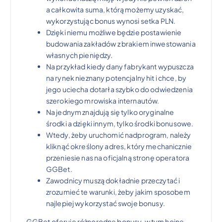
a całkowita suma, którą możemy uzyskać,
wykorzystując bonus wynosi setka PLN.
Dzięki niemu możliwe będzie postawienie
budowania zakładów z brakiem inwestowania
własnych pieniędzy.
Na przykład kiedy dany fabrykant wypuszcza
na rynek nieznany potencjalny hit i chce, by
jego uciecha dotarła szybko do odwiedzenia
szerokiego mrowiska internautów.
Na jednym znajdują się tylko oryginalne
środki a dzięki innym, tylko środki bonusowe.
Wtedy, żeby uruchomić nadprogram, należy
kliknąć określony adres, który mechanicznie
przeniesie nas na oficjalną stronę operatora
GGBet.
Zawodnicy muszą dokładnie przeczytać i
zrozumieć te warunki, żeby jakim sposobem
najlepiej wykorzystać swoje bonusy.
GGBet oferuje różnorodne bonusy, w tym hojne