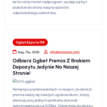
że fan otrzyma ten nadprogram, wydaje się być
przejście do strony kasyna spośród
odpowiedniego odnośnika.
Ggbet Esports 198
info@pictocorp.com
Aug, Thu, 2025
Odbierz Ggbet Premia Z Brakiem
Depozytu Jedynie Na Naszej
Stronie!
Pamiętaj o postanowieniach i o naszym, że obrócić
premia należy się świeżym użytkownikom, którzy
pierwszy przy jednym spotkaniu dokonali
rejestrowania się na GGBet. Od periodu do okresu