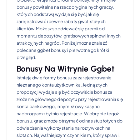
bonusy powitalne na rzecz oryginalnych graczy,
których podstawą wydaje się być jak się
zarejestrować i pewne rabaty gwoli stałych
klientów. Możesz spodziewać się premii od
momentu depozytów, gratisowych spinów i innych
atrakcyjnych nagród. Poniżej można znaleźć
polecane ggbet bonusy i pierwotnego krótki
przegląd.
Bonusy Na Witrynie Ggbet
Istnieją dwie formy bonusu za zarejestrowanie
nieznanego konta użytkownika. Jedną z tych
propozycji wydaje się być oczywiście bonus za
złożenie głównego depozytu przy rejestrowania się
konta bankowego, innymi słowy kasyno
nadprogram zbytnio rejestracje. W obrębie tegoż
bonusu, gracz może otrzymać od nas stu złotych do
odwiedzenia wykorzystania na rozrywkach na
slotach. Najważniejszym czynnikiem, który sprawi,