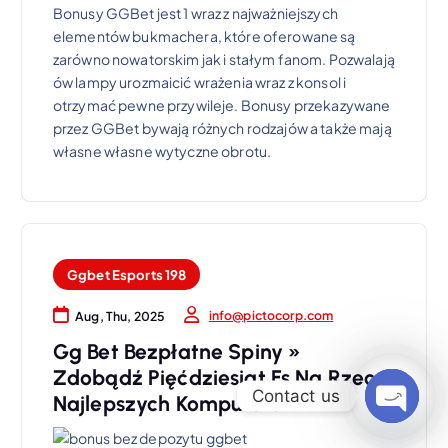
Bonusy GGBet jest 1 wraz z najważniejszych
elementów bukmachera, które oferowane są
zarówno nowatorskim jak i stałym fanom. Pozwalają
ów lampy urozmaicić wrażenia wraz z konsol i
otrzymać pewne przywileje. Bonusy przekazywane
przez GGBet bywają różnych rodzajów a także mają
własne własne wytyczne obrotu.
Ggbet Esports 198
info@pictocorp.com
Aug, Thu, 2025
Gg Bet Bezpłatne Spiny »
Zdobądź Pięćdziesiąt Fs Na Rzecz
Contact us
Najlepszych Komputerów
Open c