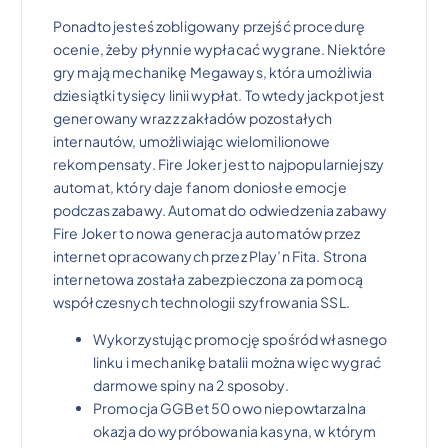
Ponadto jesteś zobligowany przejść procedurę
ocenie, żeby płynnie wypłacać wygrane. Niektóre
gry mają mechanikę Megaways, która umożliwia
dziesiątki tysięcy linii wypłat. To wtedy jackpot jest
generowany wraz z zakładów pozostałych
internautów, umożliwiając wielomilionowe
rekompensaty. Fire Joker jest to najpopularniejszy
automat, który daje fanom doniosłe emocje
podczas zabawy. Automat do odwiedzenia zabawy
Fire Joker to nowa generacja automatów przez
internet opracowanych przez Play’n Fita. Strona
internetowa została zabezpieczona za pomocą
współczesnych technologii szyfrowania SSL.
Wykorzystując promocję spośród własnego
linku i mechanikę batalii można więc wygrać
darmowe spiny na 2 sposoby.
Promocja GGBet 50 owo niepowtarzalna
okazja do wypróbowania kasyna, w którym