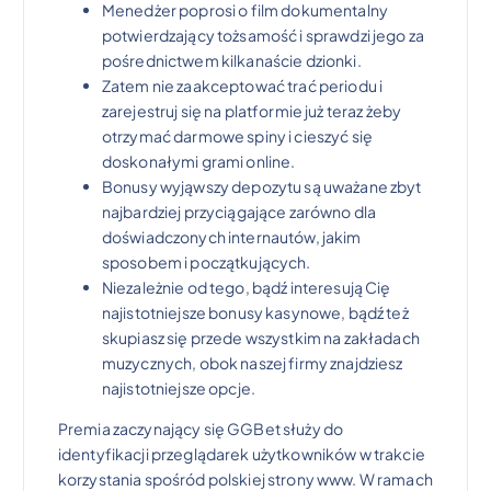
Menedżer poprosi o film dokumentalny
potwierdzający tożsamość i sprawdzi jego za
pośrednictwem kilkanaście dzionki.
Zatem nie zaakceptować trać periodu i
zarejestruj się na platformie już teraz żeby
otrzymać darmowe spiny i cieszyć się
doskonałymi grami online.
Bonusy wyjąwszy depozytu są uważane zbyt
najbardziej przyciągające zarówno dla
doświadczonych internautów, jakim
sposobem i początkujących.
Niezależnie od tego, bądź interesują Cię
najistotniejsze bonusy kasynowe, bądź też
skupiasz się przede wszystkim na zakładach
muzycznych, obok naszej firmy znajdziesz
najistotniejsze opcje.
Premia zaczynający się GGBet służy do
identyfikacji przeglądarek użytkowników w trakcie
korzystania spośród polskiej strony www. W ramach