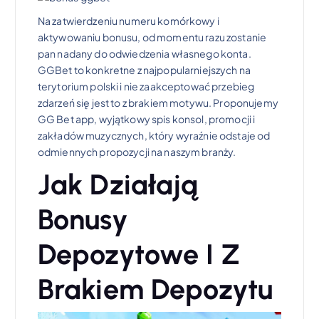
Na zatwierdzeniu numeru komórkowy i
aktywowaniu bonusu, od momentu razu zostanie
pan nadany do odwiedzenia własnego konta.
GGBet to konkretne z najpopularniejszych na
terytorium polski i nie zaakceptować przebieg
zdarzeń się jest to z brakiem motywu. Proponujemy
GG Bet app, wyjątkowy spis konsol, promocji i
zakładów muzycznych, który wyraźnie odstaje od
odmiennych propozycji na naszym branży.
Jak Działają
Bonusy
Depozytowe I Z
Brakiem Depozytu