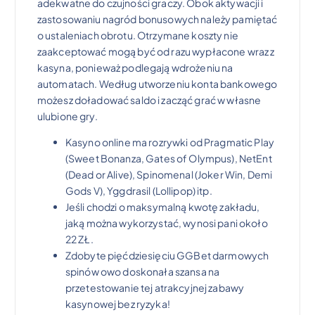
adekwatne do czujności graczy. Obok aktywacji i
zastosowaniu nagród bonusowych należy pamiętać
o ustaleniach obrotu. Otrzymane koszty nie
zaakceptować mogą być od razu wypłacone wraz z
kasyna, ponieważ podlegają wdrożeniu na
automatach. Według utworzeniu konta bankowego
możesz doładować saldo i zacząć grać w własne
ulubione gry.
Kasyno online ma rozrywki od Pragmatic Play
(Sweet Bonanza, Gates of Olympus), NetEnt
(Dead or Alive), Spinomenal (Joker Win, Demi
Gods V), Yggdrasil (Lollipop) itp.
Jeśli chodzi o maksymalną kwotę zakładu,
jaką można wykorzystać, wynosi pani około
22 ZŁ.
Zdobyte pięćdziesięciu GGBet darmowych
spinów owo doskonała szansa na
przetestowanie tej atrakcyjnej zabawy
kasynowej bez ryzyka!