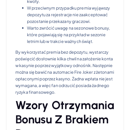
kwoty.
W przeciwnym przypadku premia wyjąwszy
depozytu za rejestracje nie zaakceptować
pozostanie przekazany graczowi.
Warto zwrócić uwagę na sezonowe bonusy,
które pojawiają się na przykład w sezonie
letnim lub w trakcie ważnych świąt.
By wykorzystać premia bez depozytu, wystarczy
poświęcić dosłownie kilka chwil na założenie konta
w kasynie poprzez wyjątkowy odnośnik. Następnie
można się bawić na automacie Fire Joker z żetonami
opłaconymi poprzez kasyno. Żadna wpłata nie jest
wymagana, a więc fan odrzucić posiada żadnego
ryzyka finansowego.
Wzory Otrzymania
Bonusu Z Brakiem