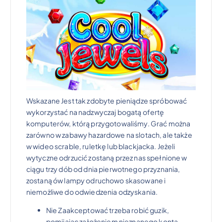
Wskazane Jest tak zdobyte pieniądze spróbować
wykorzystać na nadzwyczaj bogatą ofertę
komputerów, którą przygotowaliśmy. Grać można
zarówno w zabawy hazardowe na slotach, ale także
w wideo scrable, ruletkę lub blackjacka. Jeżeli
wytyczne odrzucić zostaną przez nas spełnione w
ciągu trzy dób od dnia pierwotnego przyznania,
zostaną ów lampy odruchowo skasowane i
niemożliwe do odwiedzenia odzyskania.
Nie Zaakceptować trzeba robić guzik,
pomijając założeniem nieznanego konta