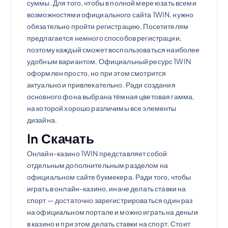
суммы. Для того, чтобы в полной мере юзать всеми
возможностями официального сайта 1WIN, нужно
обязательно пройти регистрацию. Посетителям
предлагается немного способов регистрации,
поэтому каждый сможет воспользоваться наиболее
удобным вариантом. Официальный ресурс 1WIN
оформлен просто, но при этом смотрится
актуально и привлекательно. Ради создания
основного фона выбрана тёмная цветовая гамма,
на которой хорошо различимы все элементы
дизайна.
In Скачать
Онлайн-казино 1WIN представляет собой
отдельным дополнительным разделом на
официальном сайте букмекера. Ради того, чтобы
играть в онлайн-казино, иначе делать ставки на
спорт — достаточно зарегистрироваться один раз
на официальном портале и можно играть на деньги
в казино и при этом делать ставки на спорт. Стоит