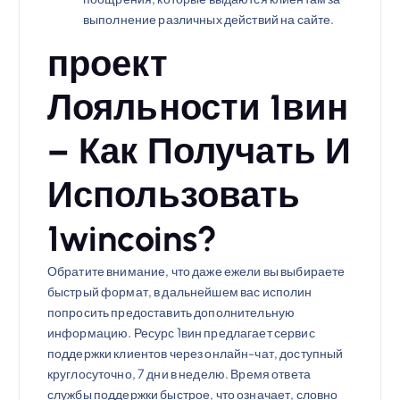
выполнение различных действий на сайте.
проект
Лояльности 1вин
– Как Получать И
Использовать
1wincoins?
Обратите внимание, что даже ежели вы выбираете
быстрый формат, в дальнейшем вас исполин
попросить предоставить дополнительную
информацию. Ресурс 1вин предлагает сервис
поддержки клиентов через онлайн-чат, доступный
круглосуточно, 7 дни в неделю. Время ответа
службы поддержки быстрое, что означает, словно