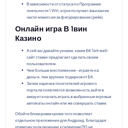
В зависимости от статуса по Программе
лояльности 1 Win, игрок получает взыскание
части комиссии за фигурирование (рейк).
Онлайн игра В 1вин
Казино
А сейчас давайте узнаем, какие БК 1win веб-
сайт ставки предлагает сделать своим
пользователям.
Чем больше местоимение- играете на
деньги, тем крупнее подарков от БК.
Затем наречие посетителей игрового
портала появляется возможность зайти в
аккаунт и начать играть в выбранные игровые
автоматы онлайн или же совершать ставки.
Обойти блокировки кроме того позволяет
отдельное приложение для Андроид. Благодаря
прямому подключению к серверам ПО не