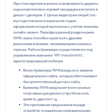
При этом наречие игрока есть возможность держать
под контролем весь игровой процедура и вступать в
диалог с дилером. С Целью видеотрансляций Live-
игр подготовлена специальная студия,
оформление которой выполнено с учётом тематики
онлайн-казино. Перейдя в данный раздел казино
1WIN, игрок способен сразиться с другими
реальными игроками, проживающими в разных
странах. Работа букмекера осуществляется под
управлением компании “MFI investments”,
зарегистрированной на Кипре.
Возле букмекера 1WIN всегда есть зеркала
официального сайта, которые обеспечивают
беспрепятственный доступ к сайту.
Букмекер 1WIN предлагает много разных
спортивных дисциплин от футбола нота
крикета, дартса и т.д.
Эта приложение предназначена ради
устройств, оснащённых операционными