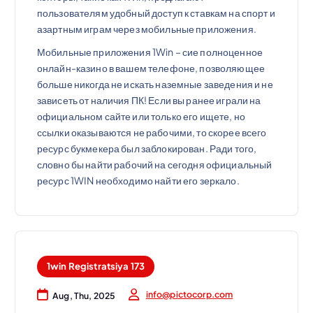
пользователям удобный доступ к ставкам на спорт и
азартным играм через мобильные приложения.
Мобильные приложения 1Win – сие полноценное
онлайн-казино в вашем телефоне, позволяющее
больше никогда не искать наземные заведения и не
зависеть от наличия ПК! Если вы ранее играли на
официальном сайте или только его ищете, но
ссылки оказываются не рабочими, то скорее всего
ресурс букмекера был заблокирован. Ради того,
словно бы найти рабочий на сегодня официальный
ресурс 1WIN необходимо найти его зеркало.
1win Registratsiya 173
info@pictocorp.com
Aug, Thu, 2025