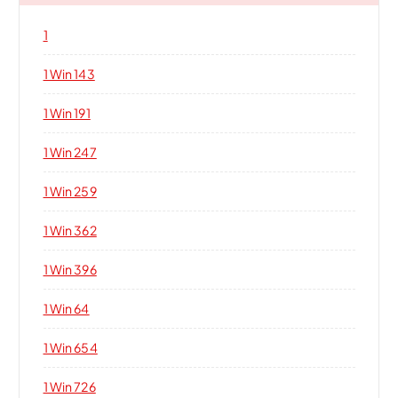
1
1 Win 143
1 Win 191
1 Win 247
1 Win 259
1 Win 362
1 Win 396
1 Win 64
1 Win 654
1 Win 726