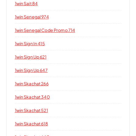
1win Sait 84
1win Senegal 974
1win Senegal Code Promo 714
1win Sign In 415
1win Sign Up 621
1win Sign Up 647
1win Skachat 266
1win Skachat 340
1win Skachat 521
1win Skachat 618