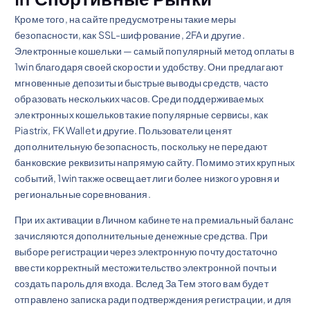
Кроме того, на сайте предусмотрены такие меры
безопасности, как SSL-шифрование, 2FA и другие.
Электронные кошельки — самый популярный метод оплаты в
1win благодаря своей скорости и удобству. Они предлагают
мгновенные депозиты и быстрые выводы средств, часто
образовать нескольких часов. Среди поддерживаемых
электронных кошельков такие популярные сервисы, как
Piastrix, FK Wallet и другие. Пользователи ценят
дополнительную безопасность, поскольку не передают
банковские реквизиты напрямую сайту. Помимо этих крупных
событий, 1win также освещает лиги более низкого уровня и
региональные соревнования.
При их активации в Личном кабинете на премиальный баланс
зачисляются дополнительные денежные средства. При
выборе регистрации через электронную почту достаточно
ввести корректный местожительство электронной почты и
создать пароль для входа. Вслед За Тем этого вам будет
отправлено записка ради подтверждения регистрации, и для