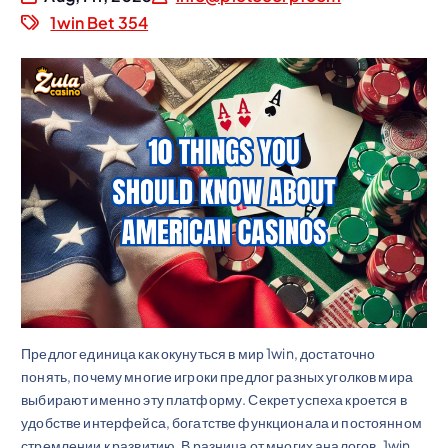
1win Bet 354
Предлог единица как окунуться в мир 1win, достаточно
понять, почему многие игроки предлог разных уголков мира
выбирают именно эту платформу. Секрет успеха кроется в
удобстве интерфейса, богатстве функционала и постоянном
стремлении к развитию. В разница от многих аналогов, 1win