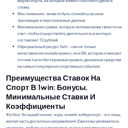
видов спорта, на которые клиент способен сделать
ставку.
Местоимение- можете быть спокойны за свои
транзакции и персональные данные.
Минимальная сумма, которую человек может внести на
счет, чтобы осуществлять деятельность в конторе,
составляет 10 рублей.
Официальный ресурс 1win – сие не только
качественное онлайн казино, но и БК, которая помогает
сотням тысяч беттеров выигрывать денежные средства
на самых популярных спортивных событиях.
Преимущества Ставок На
Спорт В 1win: Бонусы,
Минимальные Ставки И
Коэффициенты
Футбол, большой теннис, игра, хоккей, киберспорт – это лишь
малая часть доступных направлений. Ежели вы увлекаетесь
ставками, любите анализировать матчи и предвосхищать