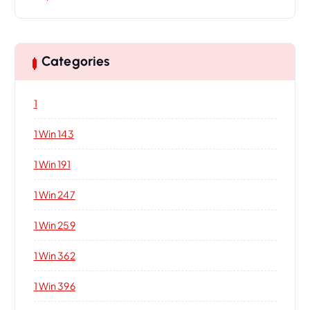
Categories
1
1 Win 143
1 Win 191
1 Win 247
1 Win 259
1 Win 362
1 Win 396