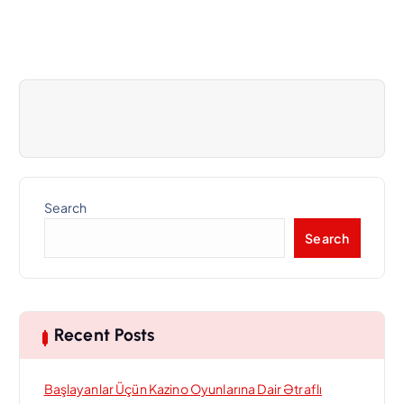
Search
Search
Recent Posts
Başlayanlar Üçün Kazino Oyunlarına Dair Ətraflı