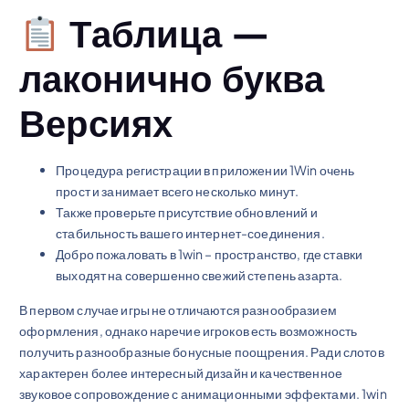
Таблица —
лаконично буква
Версиях
Процедура регистрации в приложении 1Win очень
прост и занимает всего несколько минут.
Также проверьте присутствие обновлений и
стабильность вашего интернет-соединения.
Добро пожаловать в 1win – пространство, где ставки
выходят на совершенно свежий степень азарта.
В первом случае игры не отличаются разнообразием
оформления, однако наречие игроков есть возможность
получить разнообразные бонусные поощрения. Ради слотов
характерен более интересный дизайн и качественное
звуковое сопровождение с анимационными эффектами. 1win