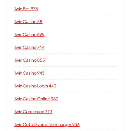
1win Bet 978
1win Casino 38
1win Casino 695
1win Casino 744
1win Casino 855
1win Casino 945
1win Casino Login 443
1win Casino Online 387
1win Connexion 773
1win Cote Divoire Telecharger 936