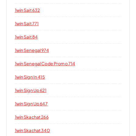
1win Sait 632
1win Sait 771
1win Sait 84
1win Senegal 974
1win Senegal Code Promo 714
1win Sign In 415
1win Sign Up 621
1win Sign Up 647
1win Skachat 266
1win Skachat 340