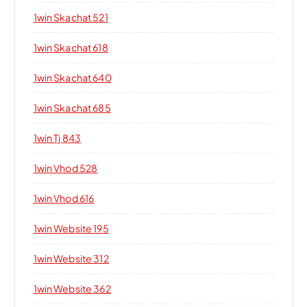
1win Skachat 521
1win Skachat 618
1win Skachat 640
1win Skachat 685
1win Tj 843
1win Vhod 528
1win Vhod 616
1win Website 195
1win Website 312
1win Website 362