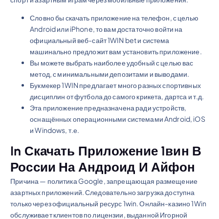
Словно бы скачать приложение на телефон, с целью
Android или iPhone, то вам достаточно войти на
официальный веб-сайт 1WIN bet и система
машинально предложит вам установить приложение.
Вы можете выбрать наиболее удобный с целью вас
метод, с минимальными депозитами и выводами.
Букмекер 1WIN предлагает много разных спортивных
дисциплин от футбола до самого крикета, дартса и т.д.
Эта приложение предназначена ради устройств,
оснащённых операционными системами Android, iOS
и Windows, т.е.
In Скачать Приложение 1вин В
России На Андроид И Айфон
Причина — политика Google, запрещающая размещение
азартных приложений. Следовательно загрузка доступна
только через официальный ресурс 1win. Онлайн-казино 1Win
обслуживает клиентов по лицензии, выданной Игорной