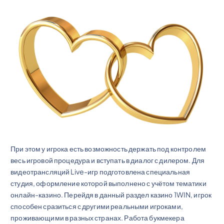
При этом у игрока есть возможность держать под контролем
весь игровой процедура и вступать в диалог с дилером. Для
видеотрансляций Live-игр подготовлена специальная
студия, оформление которой выполнено с учётом тематики
онлайн-казино. Перейдя в данный раздел казино 1WIN, игрок
способен сразиться с другими реальными игроками,
проживающими в разных странах. Работа букмекера