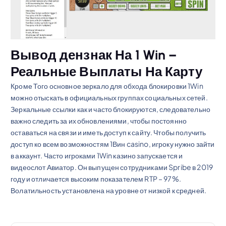
Вывод дензнак На 1 Win –
Реальные Выплаты На Карту
Кроме Того основное зеркало для обхода блокировки 1Win
можно отыскать в официальных группах социальных сетей.
Зеркальные ссылки как и часто блокируются, следовательно
важно следить за их обновлениями, чтобы постоянно
оставаться на связи и иметь доступ к сайту. Чтобы получить
доступ ко всем возможностям 1Вин casino, игроку нужно зайти
в аккаунт. Часто игроками 1Win казино запускается и
видеослот Авиатор. Он выпущен сотрудниками Spribe в 2019
году и отличается высоким показателем RTP – 97%.
Волатильность установлена на уровне от низкой к средней.