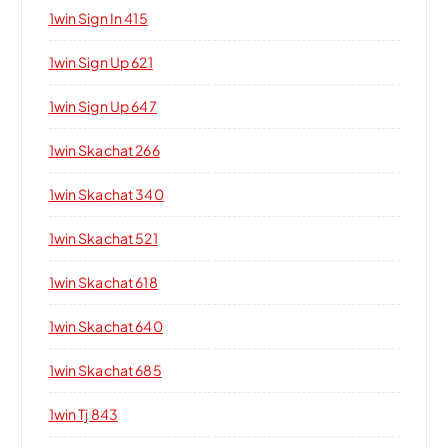
1win Sign In 415
1win Sign Up 621
1win Sign Up 647
1win Skachat 266
1win Skachat 340
1win Skachat 521
1win Skachat 618
1win Skachat 640
1win Skachat 685
1win Tj 843