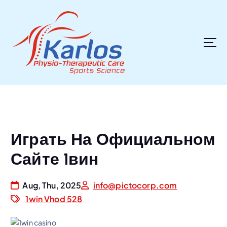
S
k
i
p
t
o
c
o
n
t
e
n
Играть На Официальном
t
Сайте 1вин
Aug, Thu, 2025
info@pictocorp.com
1win Vhod 528