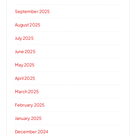
September 2025
August 2025
July 2025
June 2025
May 2025
April 2025
March 2025
February 2025
January 2025
December 2024