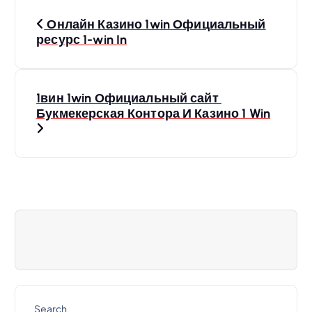
P
Онлайн Казино 1win Официальный
o
ресурс 1-win In
s
1вин 1win Официальный сайт ️
t
Букмекерская Контора И Казино 1 Win
n
a
v
i
g
Search