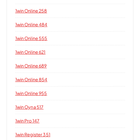
1win Online 258
1win Online 484
1win Online 555
1win Online 621
1win Online 689
1win Online 854
1win Online 955
1win Oyna 517
1win Pro 147
1win Register 351