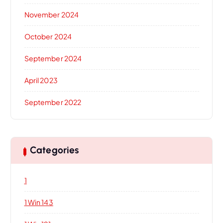
November 2024
October 2024
September 2024
April 2023
September 2022
Categories
1
1 Win 143