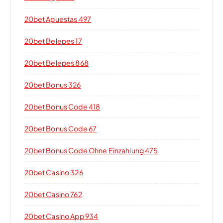
20bet Apuestas 497
20bet Belepes 17
20bet Belepes 868
20bet Bonus 326
20bet Bonus Code 418
20bet Bonus Code 67
20bet Bonus Code Ohne Einzahlung 475
20bet Casino 326
20bet Casino 762
20bet Casino App 934