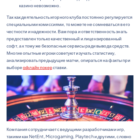
казино невозможно.
Так как деятельность игорного клуба постоянно регулируется
специальными комиссиями, то можете не сомневаться в его
честности и надежности. Вам пора и ответственность знать
предоставлен только качественный и лицензированный
софт, а к тому же безопасные сервисы ради вывода средств.
Многие опытные игроки советуют изучать статистику,
анализировать предыдущие матчи, опираться на факты при
выборе
офлайн покер
ставки.
Компания сотрудничает с ведущими разработчиками игр,
такими как NetEnt, Microgaming, Playtech и другими, словно