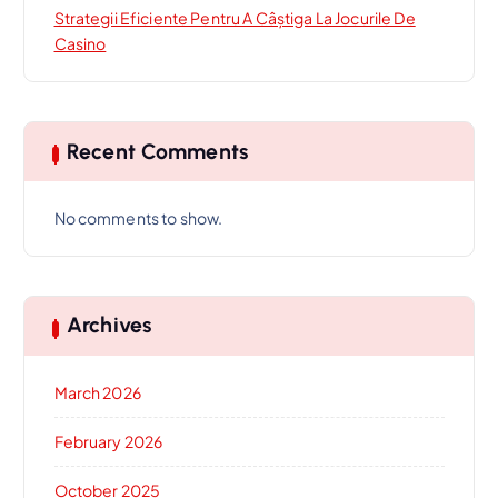
Strategii Eficiente Pentru A Câștiga La Jocurile De
Casino
Recent Comments
No comments to show.
Archives
March 2026
February 2026
October 2025