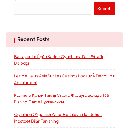
a
Search
t
i
Recent Posts
o
n
Başlayanlar Üçün Kazino Oyunlarına Dair Ətraflı
Bələdçi
Les Meilleurs Avis Sur Les Casinos Locaux À Découvrir
Absolument
Казиноға Қалай Тиімді Ставка Жасауға Болады Ice
Fishing Game Нұсқаулығы
O'yinlarni O'rganish Yangi Boshlovchilar Uchun
Mostbet Bilan Tanishing