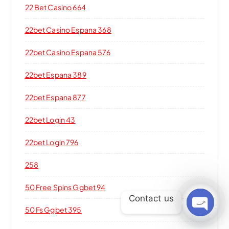
22 Bet Casino 664
22bet Casino Espana 368
22bet Casino Espana 576
22bet Espana 389
22bet Espana 877
22bet Login 43
22bet Login 796
258
50 Free Spins Ggbet 94
Contact us
50 Fs Ggbet 395
Open c