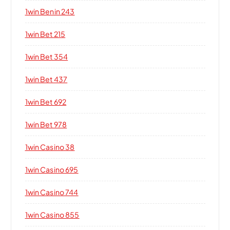
1win Benin 243
1win Bet 215
1win Bet 354
1win Bet 437
1win Bet 692
1win Bet 978
1win Casino 38
1win Casino 695
1win Casino 744
1win Casino 855