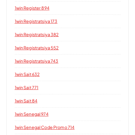
1win Register 894
1win Registratsiya 173
1win Registratsiya 382
1win Registratsiya 552
1win Registratsiya 743
1win Sait 632
1win Sait 771
1win Sait 84
1win Senegal 974
1win Senegal Code Promo 714