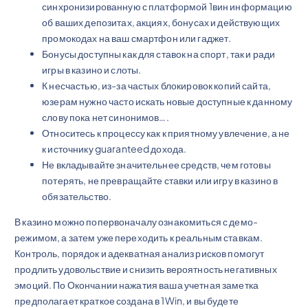
синхронизированную с платформой 1вин информацию
об ваших депозитах, акциях, бонусах и действующих
промокодах на ваш смартфон или гаджет.
Бонусы доступны как для ставок на спорт, так и ради
игры в казино и слоты.
К несчаст͏ью, из-за ч͏астых б͏локировок копий сайта,
юзерам нужно часто искать новые доступные к данному
слову пока нет синонимов….
Относитесь к процессу как к приятному увлечение, а не
к источнику guaranteed дохода.
Не вкладывайте значительнее средств, чем готовы
потерять, не превращайте ставки или игру в казино в
обязательство.
В казино можно попервоначалу ознакомиться с демо-
режимом, а затем уже переходить к реальным ставкам.
Контроль, порядок и адекватная анализ рисков помогут
продлить удовольствие и снизить вероятность негативных
эмоций. По Окончании нажатия ваша учетная заметка
предполагает краткое создана в 1Win, и вы будете