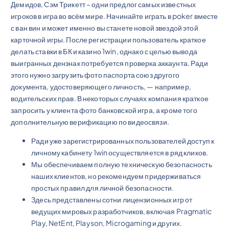
Демидов, Сэм Трикетт – одни предлог самых известных
игроков в игра во всём мире. Начинайте играть в poker вместе
с ван вин и может именно вы станете новой звездой этой
карточной игры. После регистрации пользователь краткое
делать ставки в БК и казино 1win, однако с целью вывода
выигранных дензнак потребуется проверка аккаунта. Ради
этого нужно загрузить фото паспорта союз другого
документа, удостоверяющего личность, — например,
водительских прав. В некоторых случаях компания краткое
запросить у клиента фото банковской игра, а кроме того
дополнительную верификацию по видеосвязи.
Ради уже зарегистрированных пользователей доступ к
личному кабинету 1win осуществляется в ряд кликов.
Мы обеспечиваем полную техническую безопасность
наших клиентов, но рекомендуем придерживаться
простых правил для личной безопасности.
Здесь представлены сотни лицензионных игр от
ведущих мировых разработчиков, включая Pragmatic
Play, NetEnt, Playson, Microgaming и других.