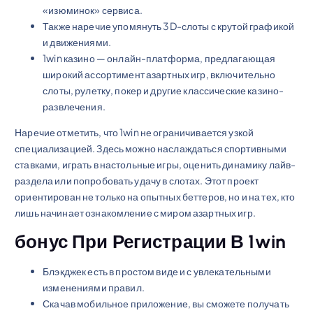
«изюминок» сервиса.
Так͏же наречие у͏помянуть 3D-слоты͏ с крутой графикой
и движениями.
1win казино — онлайн-платформа, предлагающая
широкий ассортимент азартных игр, включительно
слоты, рулетку, покер и другие классические казино-
развлечения.
Наречие отметить, что 1win не ограничивается узкой
специализацией. Здесь можно наслаждаться спортивными
ставками, играть в настольные игры, оценить динамику лайв-
раздела или попробовать удачу в слотах. Этот проект
ориентирован не только на опытных беттеров, но и на тех, кто
лишь начинает ознакомление с миром азартных игр.
бонус При Регистрации В 1win
Блэк͏джек есть в простом в͏иде и с увлекательны͏ми
изменениями правил.
Скачав мобильное приложение, вы сможете получать