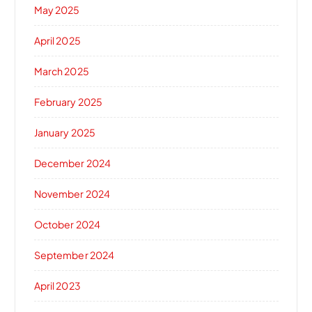
May 2025
April 2025
March 2025
February 2025
January 2025
December 2024
November 2024
October 2024
September 2024
April 2023