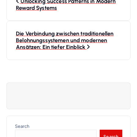
Unlocking Success Patterns in Modern
o
Reward Systems
s
Die Verbindung zwischen traditionellen
t
Belohnungssystemen und modernen
Ansätzen: Ein tiefer Einblick
n
a
v
i
g
a
Search
Search