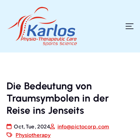
S
k
i
p
t
o
c
o
n
t
e
n
Die Bedeutung von
t
Traumsymbolen in der
Reise ins Jenseits
Oct, Tue, 2024
info@pictocorp.com
Physiotherapy