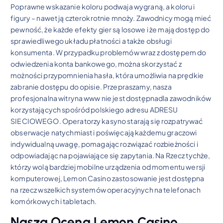
Poprawne wskazanie koloru podwaja wygraną, a koloru i
figury – nawet ją czterokrotnie mnoży​. Zawodnicy mogą mieć
pewność, że każde efekty gier są losowe i że mają dostęp do
sprawiedliwego układu płatności a także obsługi
konsumenta. W przypadku problemów wraz z dostępem do
odwiedzenia konta bankowego, można skorzystać z
możności przypomnienia hasła, która umożliwia na prędkie
zabranie dostępu do opisie. Przepraszamy, nasza
profesjonalna witryna www nie jest dostępnadla zawodników
korzystających spośród polskiego adresu ADRESU
SIECIOWEGO. Operatorzy kasyno starają się rozpatrywać
obserwacje natychmiast i poświęcają każdemu graczowi
indywidualną uwagę, pomagając rozwiązać rozbieżności i
odpowiadając na pojawiające się zapytania. Na Rzecz tychże,
którzy wolą bardziej mobilne urządzenia od momentu wersji
komputerowej, Lemon Casino zastosowanie jest dostępna
na rzecz wszelkich systemów operacyjnych na telefonach
komórkowych i tabletach.
Nasza Ocena Lemon Casino