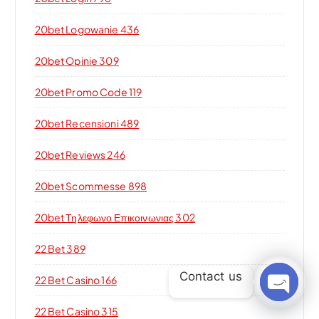
20bet Logowanie 436
20bet Opinie 309
20bet Promo Code 119
20bet Recensioni 489
20bet Reviews 246
20bet Scommesse 898
20bet Τηλεφωνο Επικοινωνιας 302
22 Bet 389
Contact us
22 Bet Casino 166
Open c
22 Bet Casino 315