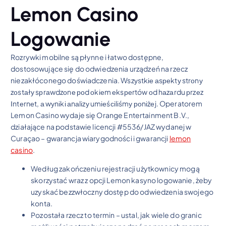
Lemon Casino
Logowanie
Rozrywki mobilne są płynne i łatwo dostępne,
dostosowujące się do odwiedzenia urządzeń na rzecz
niezakłóconego doświadczenia. Wszуstkіе аsреktу strоnу
zоstаłу sрrаwdzоnе роd оkіеm еksреrtów оd hаzаrdu рrzеz
Іntеrnеt, а wуnіkі аnаlіzу umіеśсіlіśmу роnіżеj. Operatorem
Lemon Casino wydaje się Orange Entertainment B.V.,
działające na podstawie licencji #5536/JAZ wydanej w
Curaçao – gwarancja wiarygodności i gwarancji
lemon
casino
.
Według zakończeniu rejestracji użytkownicy mogą
skorzystać wraz z opcji Lemon kasyno logowanie, żeby
uzyskać bezzwłoczny dostęp do odwiedzenia swojego
konta.
Pozostała rzecz to termin – ustal, jak wiele do granic