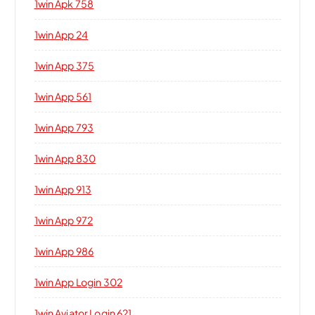
1win Apk 758
1win App 24
1win App 375
1win App 561
1win App 793
1win App 830
1win App 913
1win App 972
1win App 986
1win App Login 302
1win Aviator Login 621