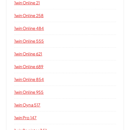
1win Online 21
1win Online 258
1win Online 484
1win Online 555
1win Online 621
1win Online 689
1win Online 854
1win Online 955
1win Oyna 517
1win Pro 147