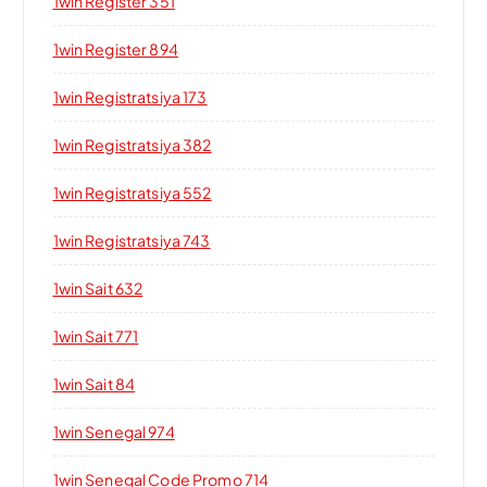
1win Register 351
1win Register 894
1win Registratsiya 173
1win Registratsiya 382
1win Registratsiya 552
1win Registratsiya 743
1win Sait 632
1win Sait 771
1win Sait 84
1win Senegal 974
1win Senegal Code Promo 714