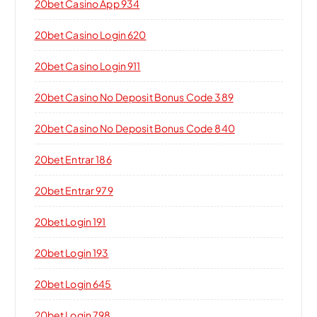
20bet Casino App 934
20bet Casino Login 620
20bet Casino Login 911
20bet Casino No Deposit Bonus Code 389
20bet Casino No Deposit Bonus Code 840
20bet Entrar 186
20bet Entrar 979
20bet Login 191
20bet Login 193
20bet Login 645
20bet Login 798