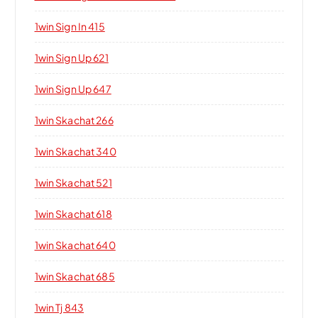
1win Sign In 415
1win Sign Up 621
1win Sign Up 647
1win Skachat 266
1win Skachat 340
1win Skachat 521
1win Skachat 618
1win Skachat 640
1win Skachat 685
1win Tj 843