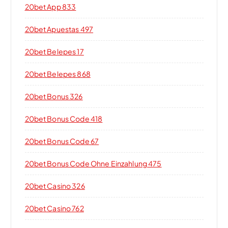
20bet App 833
20bet Apuestas 497
20bet Belepes 17
20bet Belepes 868
20bet Bonus 326
20bet Bonus Code 418
20bet Bonus Code 67
20bet Bonus Code Ohne Einzahlung 475
20bet Casino 326
20bet Casino 762