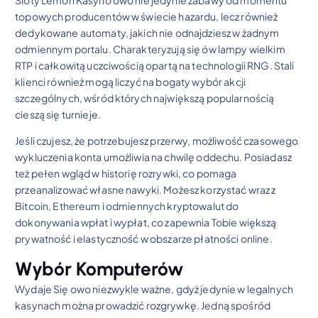
Sloty Lemon Kasyno owo nie jedynie zabawy od momentu
topowych producentów w świecie hazardu, lecz również
dedykowane automaty, jakich nie odnajdziesz w żadnym
odmiennym portalu. Charakteryzują się ów lampy wielkim
RTP i całkowitą uczciwością opartą na technologii RNG. Stali
klienci również mogą liczyć na bogaty wybór akcji
szczególnych, wśród których największą popularnością
cieszą się turnieje.
Jeśli czujesz, że potrzebujesz przerwy, możliwość czasowego
wykluczenia konta umożliwia na chwilę oddechu. Posiadasz
też pełen wgląd w historię rozrywki, co pomaga
przeanalizować własne nawyki. Możesz korzystać wraz z
Bitcoin, Ethereum i odmiennych kryptowalut do
dokonywania wpłat i wypłat, co zapewnia Tobie większą
prywatność i elastyczność w obszarze płatności online.
Wybór Komputerów
Wydaje Się owo niezwykle ważne, gdyż jedynie w legalnych
kasynach można prowadzić rozgrywkę. Jedną spośród