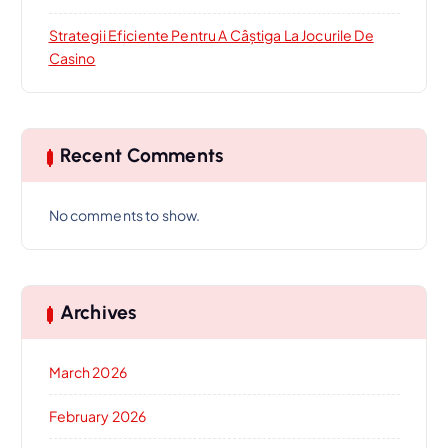
Strategii Eficiente Pentru A Câștiga La Jocurile De
Casino
Recent Comments
No comments to show.
Archives
March 2026
February 2026