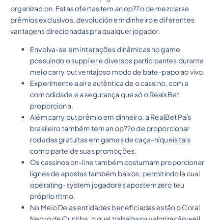
organizacion. Estas ofertas tem an op??o de mezclarse
prêmios exclusivos, devolución em dinheiro e diferentes
vantagens direcionadas pra qualquer jogador.
Envolva-se em interações dinâmicas no game
possuindo o supplier e diversos participantes durante
meio carry out ventajoso modo de bate-papo ao vivo.
Experimente a aire autêntica de o cassino, com a
comodidade e a segurança que só o RealsBet
proporciona.
Além carry out prêmio em dinheiro, a RealBet País
brasileiro também tem an op??o de proporcionar
rodadas gratuitas em games de caça-níqueis tais
como parte de suas promoções.
Os cassinos on-line também costumam proporcionar
lignes de apostas também baixos, permitindo la cual
operating-system jogadores apostem zero teu
próprio ritmo.
No Meio De as entidades beneficiadas estão o Coral
Negro de Curitiba, o qual trabalha na valorização weil