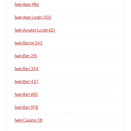
1win App 986
1win App Login 302
1win Aviator Login 621
1win Benin 243
1win Bet 215
1win Bet 354
1win Bet 437
1win Bet 692
1win Bet 978
1win Casino 38