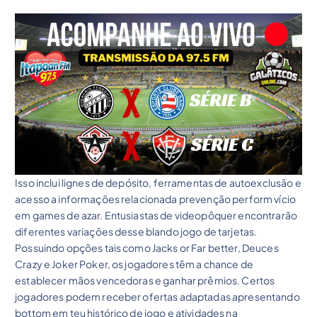
Isso inclui lignes de depósito, ferramentas de autoexclusão e
acesso a informações relacionada prevenção perform vício
em games de azar. Entusiastas de videopôquer encontrarão
diferentes variações desse blando jogo de tarjetas.
Possuindo opções tais como Jacks or Far better, Deuces
Crazy e Joker Poker, os jogadores têm a chance de
establecer mãos vencedoras e ganhar prêmios. Certos
jogadores podem receber ofertas adaptadas apresentando
bottom em teu histórico de jogo e atividades na