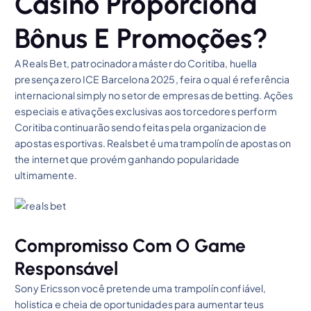
Casino Proporciona
Bônus E Promoções?
A Reals Bet, patrocinadora máster do Coritiba, huella
presença zero ICE Barcelona 2025, feira o qual é referência
internacional simply no setor de empresas de betting. Ações
especiais e ativações exclusivas aos torcedores perform
Coritiba continuarão sendo feitas pela organizacion de
apostas esportivas. Realsbet é uma trampolín de apostas on
the internet que provém ganhando popularidade
ultimamente.
Compromisso Com O Game
Responsável
Sony Ericsson você pretende uma trampolín confiável,
holistica e cheia de oportunidades para aumentar teus