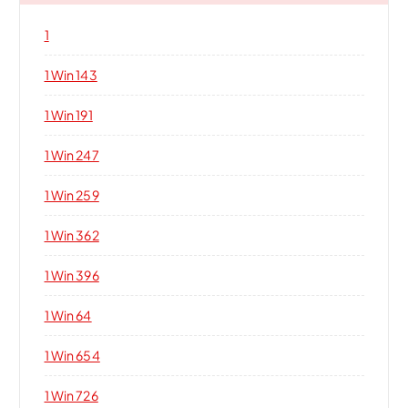
1
1 Win 143
1 Win 191
1 Win 247
1 Win 259
1 Win 362
1 Win 396
1 Win 64
1 Win 654
1 Win 726