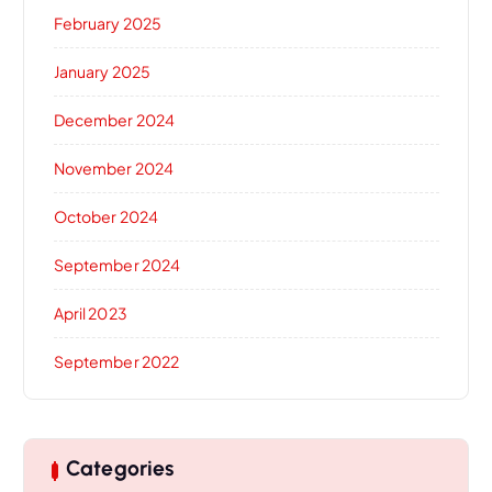
February 2025
January 2025
December 2024
November 2024
October 2024
September 2024
April 2023
September 2022
Categories