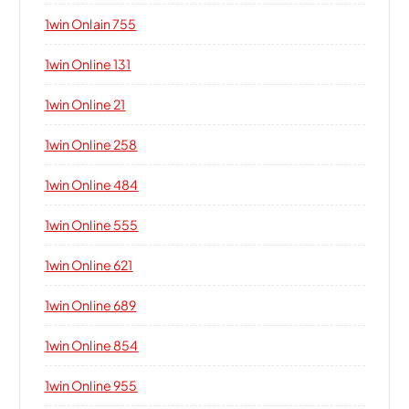
1win Onlain 755
1win Online 131
1win Online 21
1win Online 258
1win Online 484
1win Online 555
1win Online 621
1win Online 689
1win Online 854
1win Online 955