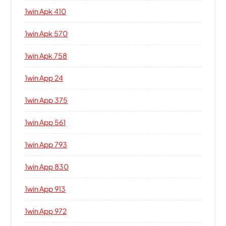
1win Apk 410
1win Apk 570
1win Apk 758
1win App 24
1win App 375
1win App 561
1win App 793
1win App 830
1win App 913
1win App 972