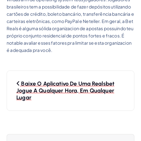
brasileiros tem a possibilidade de fazer depósitos utilizando
cartões de crédito, boleto bancário, transferência bancária e
carteiras eletrônicas, como PayPal e Neteller. Em geral, a Bet
Reals é alguma sólida organizacion de apostas possuindo teu
próprio conjunto residencial de pontos fortes e fracos. É
notable avaliar esses fatores pra limitar se esta organizacion
é adequada pra você.
P
Baixe O Aplicativo De Uma Realsbet
o
Jogue A Qualquer Hora, Em Qualquer
Lugar
s
t
n